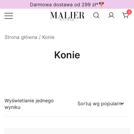
Przejdź
Darmowa dostawa od 299 zł*
do
0
treści
Wodoodporne akcesoria dla psów
Malier Studio
Strona główna
/ Konie
Konie
Wyświetlanie jednego
wyniku