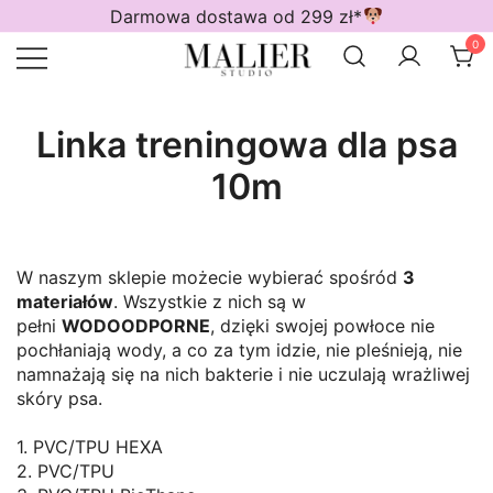
Przejdź
Darmowa dostawa od 299 zł*
do
0
treści
Wodoodporne akcesoria dla psów
Malier Studio
Linka treningowa dla psa
10m
W naszym sklepie możecie wybierać spośród
3
materiałów
. Wszystkie z nich są w
pełni
WODOODPORNE
, dzięki swojej powłoce nie
pochłaniają wody, a co za tym idzie, nie pleśnieją, nie
namnażają się na nich bakterie i nie uczulają wrażliwej
skóry psa.
1. PVC/TPU HEXA
2. PVC/TPU