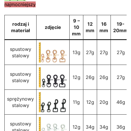
najmocniejszy
9 –
rodzaj i
12
16
19-
zdjęcie
10
materiał
mm
mm
20mm
mm
spustowy
13g
27g
27g
27g
stalowy
spustowy
12g
26g
26g
27g
stalowy
sprężynowy
11g
12g
20g
46g
stalowy
spustowy
12g
34g
34g
36g
stalowy