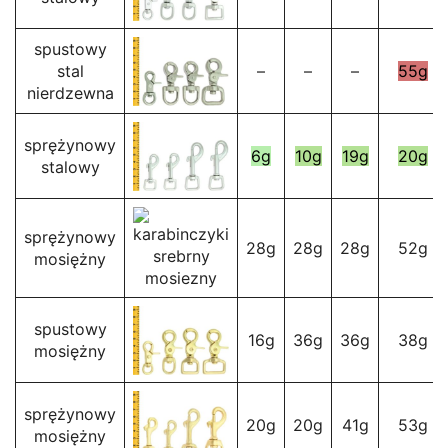
spustowy
stal
–
–
–
55g
nierdzewna
sprężynowy
6g
10g
19g
20g
stalowy
sprężynowy
28g
28g
28g
52g
mosiężny
spustowy
16g
36g
36g
38g
mosiężny
sprężynowy
20g
20g
41g
53g
mosiężny