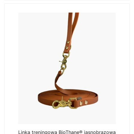
Linka treningowa BioThane® jasnobrązowa