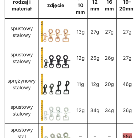
rodzaj i
12
16
19-
zdjęcie
10
materiał
mm
mm
20mm
mm
spustowy
13g
27g
27g
27g
stalowy
spustowy
12g
26g
26g
27g
stalowy
sprężynowy
11g
12g
20g
46g
stalowy
spustowy
12g
34g
34g
36g
stalowy
spustowy
stal
–
–
–
55g