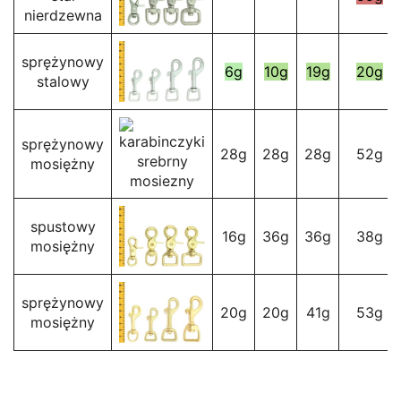
nierdzewna
sprężynowy
6g
10g
19g
20g
stalowy
sprężynowy
28g
28g
28g
52g
mosiężny
spustowy
16g
36g
36g
38g
mosiężny
sprężynowy
20g
20g
41g
53g
mosiężny