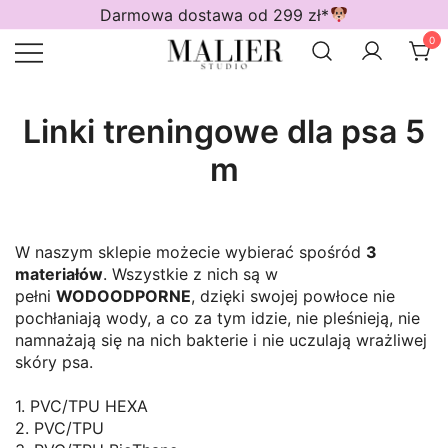
Przejdź
Darmowa dostawa od 299 zł*
do
0
treści
Wodoodporne akcesoria dla psów
Malier Studio
Linki treningowe dla psa 5
m
W naszym sklepie możecie wybierać spośród
3
materiałów
. Wszystkie z nich są w
pełni
WODOODPORNE
, dzięki swojej powłoce nie
pochłaniają wody, a co za tym idzie, nie pleśnieją, nie
namnażają się na nich bakterie i nie uczulają wrażliwej
skóry psa.
1. PVC/TPU HEXA
2. PVC/TPU