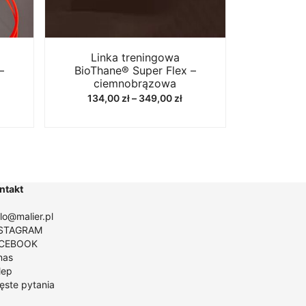
Linka treningowa
–
BioThane® Super Flex –
ciemnobrązowa
akres
Zakres
134,00
zł
–
349,00
zł
n:
cen:
d
od
9,00 zł
134,00 zł
o
do
9,00 zł
349,00 zł
ntakt
llo@malier.pl
STAGRAM
CEBOOK
nas
lep
ęste pytania