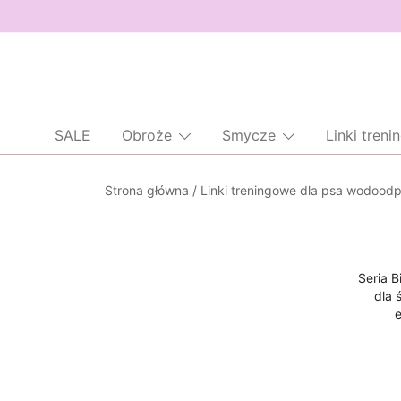
SALE
Obroże
Smycze
Linki tren
Przejdź
do
treści
Strona główna
/
Linki treningowe dla psa wodood
Seria B
dla 
e