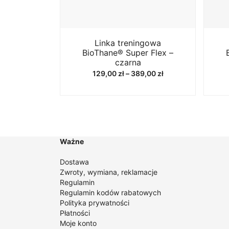
Linka treningowa
BioThane® Super Flex –
czarna
Zakres
129,00
zł
–
389,00
zł
cen:
od
129,00 zł
do
389,00 zł
Ważne
Dostawa
Zwroty, wymiana, reklamacje
Regulamin
Regulamin kodów rabatowych
Polityka prywatności
Płatności
Moje konto