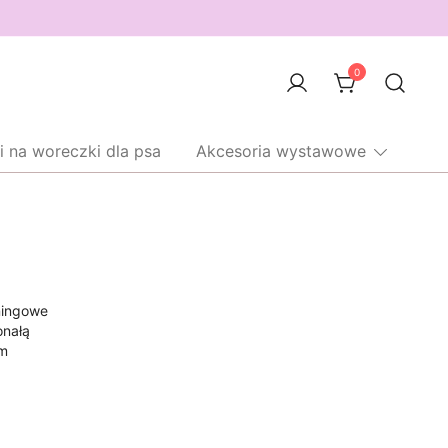
0
i na woreczki dla psa
Akcesoria wystawowe
eningowe
onałą
mm