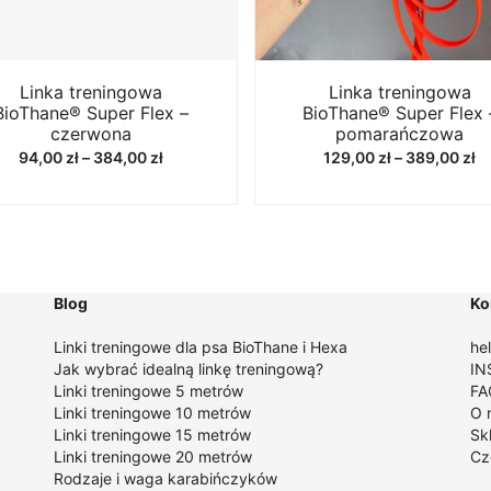
Linka treningowa
Linka treningowa
BioThane® Super Flex –
BioThane® Super Flex 
czerwona
pomarańczowa
Zakres
Z
94,00
zł
–
384,00
zł
129,00
zł
–
389,00
zł
cen:
ce
od
o
94,00 zł
12
do
d
384,00 zł
38
Blog
Ko
Linki treningowe dla psa BioThane i Hexa
he
Jak wybrać idealną linkę treningową
?
IN
Linki treningowe 5 metrów
FA
Linki treningowe 10 metrów
O 
Linki treningowe 15 metrów
Sk
Linki treningowe 20 metrów
Cz
Rodzaje i waga karabińczyków