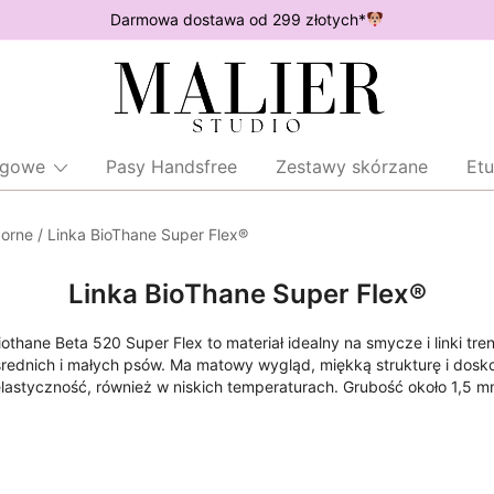
Darmowa dostawa od 299 złotych*
Wodoodporne akcesoria dla psów
Malier Studio
ingowe
Pasy Handsfree
Zestawy skórzane
Etu
porne
/ Linka BioThane Super Flex®
Linka BioThane Super Flex®
iothane Beta 520 Super Flex to materiał idealny na smycze i linki tr
średnich i małych psów. Ma matowy wygląd, miękką strukturę i dosk
lastyczność, również w niskich temperaturach. Grubość około 1,5 