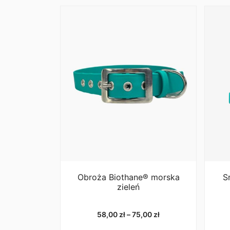
Obroża Biothane® morska
S
zieleń
Zakres
58,00
zł
–
75,00
zł
cen: