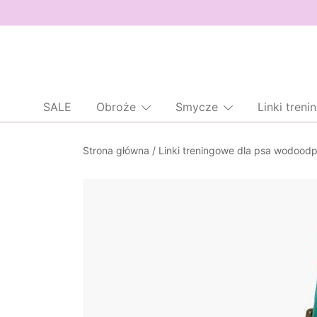
SALE
Obroże
Smycze
Linki tren
Przejdź
Strona główna
/
Linki treningowe dla psa wodood
do
treści