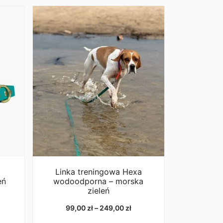
mym nie kołtuni nawet najdłuższej sierści psa.
ce: 240 kg – max. waga psa około 24 kg
e: 190 kg – max. waga psa około 19 kg
ce: 380 kg – max. waga psa około 38 kg
ce: 450 kg – max. waga psa około 45kg
ce: 630 kg – max. waga psa około 63g
ążenie niszczące”?
którym produkt ulega zniszczeniu. Urządzenie
owane/skalibrowane, a dane mają jedynie charakter
ów.
Zwykle do każdego testu wykorzystujemy 2-3
mentami może wynosić do 20%, w zależności od
ład produkty stalowe przejawiają mniejsze różnice
ieniowo z cynku. Dopuszczalne obciążenie
Linka treningowa Hexa
yć jako 1/10 obciążenia zrywającego. Więc jeśli
eń
wodoodporna – morska
 dla psa o wadze 25 kg, musisz poszukać
zieleń
wyżej 250 kg.
rony producenta pethardware.com
akres
Zakres
99,00
zł
–
249,00
zł
n:
cen: