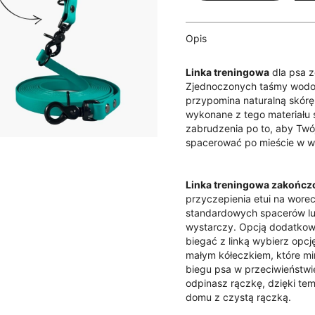
BioThane®
morska
zieleń
Opis
Linka treningowa
dla psa z
Zjednoczonych taśmy wod
przypomina naturalną skórę
wykonane z tego materiału 
zabrudzenia po to, aby Twój
spacerować po mieście w wi
Linka treningowa zakończo
przyczepienia etui na worec
standardowych spacerów lub 
wystarczy. Opcją dodatkową
biegać z linką wybierz opcj
małym kółeczkiem, które mi
biegu psa w przeciwieństwie
odpinasz rączkę, dzięki t
domu z czystą rączką.