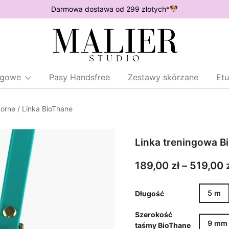
Darmowa dostawa od 299 złotych*
Wodoodporne akcesoria dla psów
Malier Studio
ingowe
Pasy Handsfree
Zestawy skórzane
Etu
porne
/
Linka BioThane
Linka treningowa B
189,00
zł
–
519,00
5 m
Długość
Szerokość
9 mm
taśmy BioThane