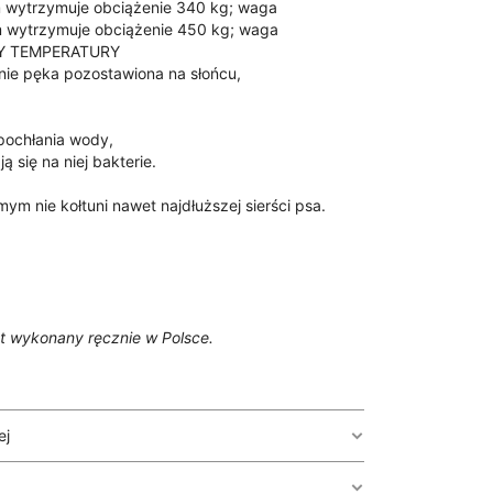
m wytrzymuje obciążenie 340 kg; waga
m wytrzymuje obciążenie 450 kg; waga
Y TEMPERATURY
i nie pęka pozostawiona na słońcu,
 pochłania wody,
ją się na niej bakterie.
mym nie kołtuni nawet najdłuższej sierści psa.
t wykonany ręcznie w Polsce.
ej
ngiem do przyczepienia etui ,idealna do