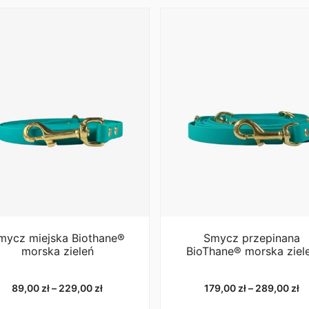
– taśma nie ciągnie i tym sa
HEXA
10mm – obciążenie niszczą
12mm – obciążenie niszcząc
16mm – obciążenie niszczą
20mm – obciążenie niszczą
25mm – obciążenie niszczą
Co oznacza wartość “Obci
Wartość określa moment, w 
testujące nie jest certyfik
informacyjny.
Raport z test
sztuki. Różnica między ele
danego materiału. Na przyk
niż produkty odlewane ciśn
mycz miejska Biothane®
Smycz przepinana
robocze (DOR) można oblicz
morska zieleń
BioThane® morska ziel
potrzebujesz karabińczyka
obciążenia zrywającego po
Informacje pochodzą ze st
Zakres
Z
89,00
zł
–
229,00
zł
179,00
zł
–
289,00
zł
cen:
ce