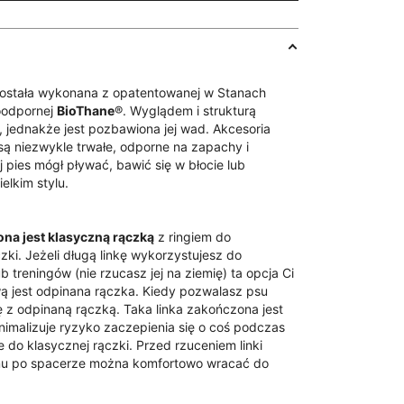
ostała wykonana z opatentowanej w Stanach
oodpornej
BioThane
®. Wyglądem i strukturą
, jednakże jest pozbawiona jej wad. Akcesoria
są niezwykle trwałe, odporne na zapachy i
 pies mógł pływać, bawić się w błocie lub
elkim stylu.
na jest klasyczną rączką
z ringiem do
zki. Jeżeli długą linkę wykorzystujesz do
treningów (nie rzucasz jej na ziemię) ta opcja Ci
 jest odpinana rączka. Kiedy pozwalasz psu
ę z odpinaną rączką. Taka linka zakończona jest
nimalizuje ryzyko zaczepienia się o coś podczas
 do klasycznej rączki. Przed rzuceniem linki
emu po spacerze można komfortowo wracać do