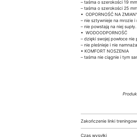
– taśma o szerokości 19 m
– taśma o szerokości 25 m
• ODPORNOŚĆ NA ZMIAN
– nie sztywnieje na mrozie 
– nie powstają na niej supły.
• WODOODPORNOŚĆ
– dzięki swojej powłoce nie
– nie pleśnieje i nie namnaża
• KOMFORT NOSZENIA
– taśma nie ciągnie i tym sa
Produk
Zakończenie linki treningow
Czas wysyłki
→ klasyczne
— pętelka z ri