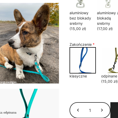
aluminiowy
aluminiowy 
bez blokady
blokadą
srebrny
srebrny
(15,00 zł)
(17,00 zł)
Zakończenie
*
klasyczne
odpinane
(15,00 zł)
ilość
Linka
treningowa