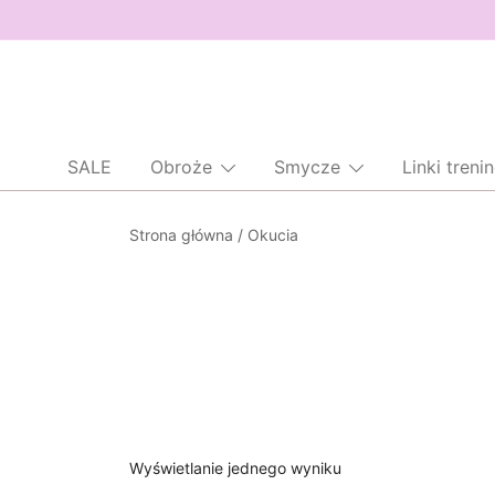
SALE
Obroże
Smycze
Linki tren
Przejdź
do
treści
Strona główna
/ Okucia
Wyświetlanie jednego wyniku