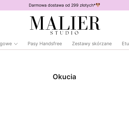
Darmowa dostawa od 299 złotych*
Wodoodporne akcesoria dla psów
Malier Studio
ingowe
Pasy Handsfree
Zestawy skórzane
Etu
Okucia