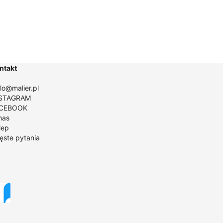
ntakt
llo@malier.pl
STAGRAM
CEBOOK
nas
lep
ęste pytania