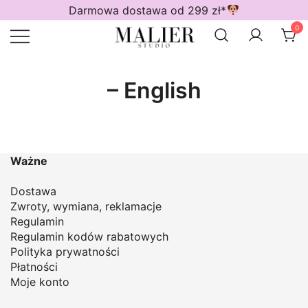
Przejdź
Darmowa dostawa od 299 zł*
do
0
treści
Wodoodporne akcesoria dla psów
Malier Studio
– English
Ważne
Dostawa
Zwroty, wymiana, reklamacje
Regulamin
Regulamin kodów rabatowych
Polityka prywatności
Płatności
Moje konto