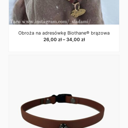
Obroża na adresówkę Biothane® brązowa
Zakres
26,00
zł
–
34,00
zł
cen:
od
26,00 zł
do
34,00 zł