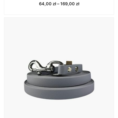
Zakres
64,00
zł
–
169,00
zł
cen:
od
64,00 zł
do
169,00 zł