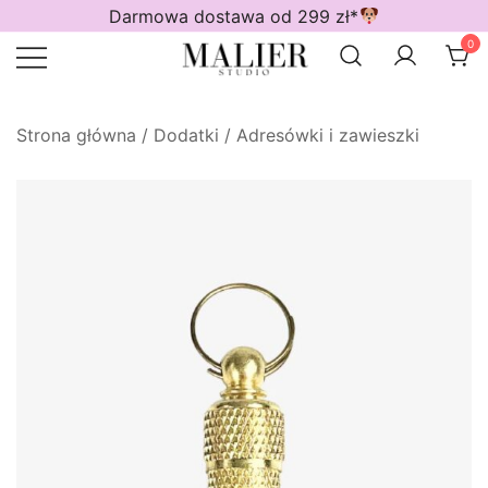
Przejdź
Darmowa dostawa od 299 zł*
do
0
treści
Wodoodporne akcesoria dla psów
Malier Studio
Strona główna
/
Dodatki
/
Adresówki i zawieszki