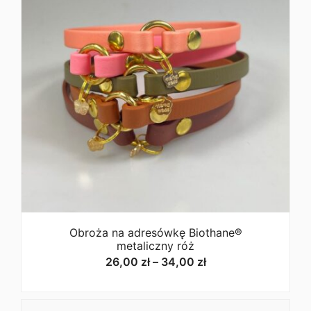
Obroża na adresówkę Biothane®
metaliczny róż
Zakres
26,00
zł
–
34,00
zł
cen:
od
26,00 zł