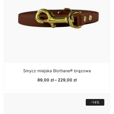
Smycz miejska Biothane® brązowa
Zakres
89,00
zł
–
229,00
zł
cen:
od
89,00 zł
do
-14%
229,00 zł