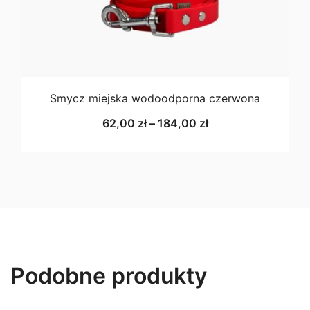
Smycz miejska wodoodporna czerwona
Zakres
62,00
zł
–
184,00
zł
cen:
od
62,00 zł
do
184,00 zł
Podobne produkty