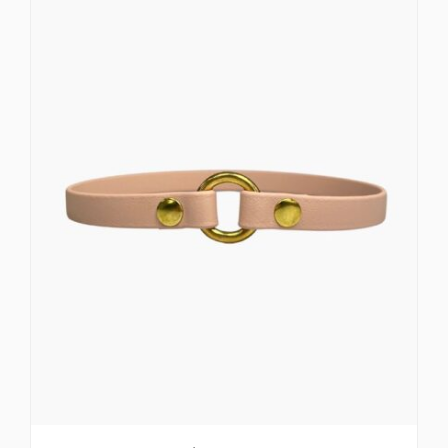
do
34,00 zł