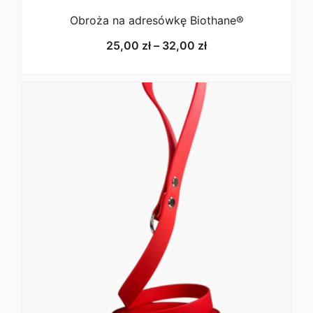
Obroża na adresówkę Biothane®
Zakres
25,00
zł
–
32,00
zł
cen:
od
25,00 zł
do
32,00 zł