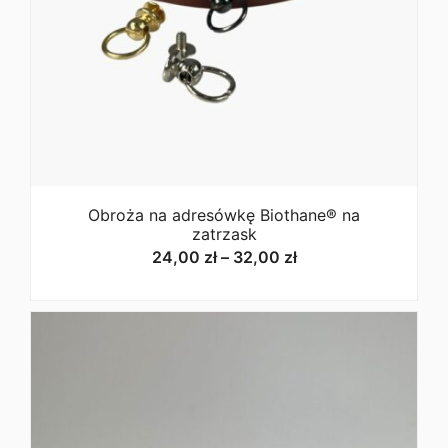
Obroża na adresówkę Biothane® na
zatrzask
Zakres
24,00
zł
–
32,00
zł
cen:
od
24,00 zł
do
32,00 zł