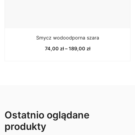
Smycz wodoodporna szara
Zakres
74,00
zł
–
189,00
zł
cen:
od
74,00 zł
do
189,00 zł
Ostatnio oglądane
produkty