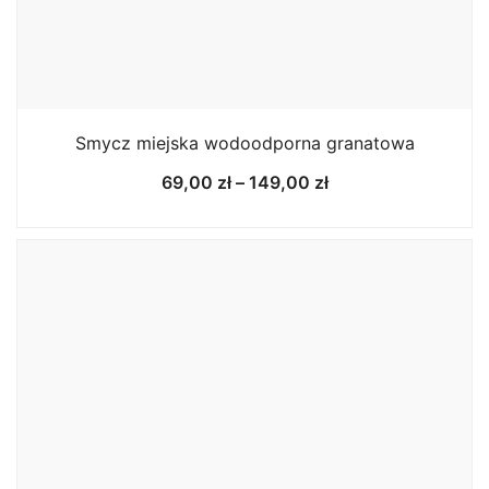
Smycz miejska wodoodporna granatowa
Zakres
69,00
zł
–
149,00
zł
cen:
od
69,00 zł
do
149,00 zł