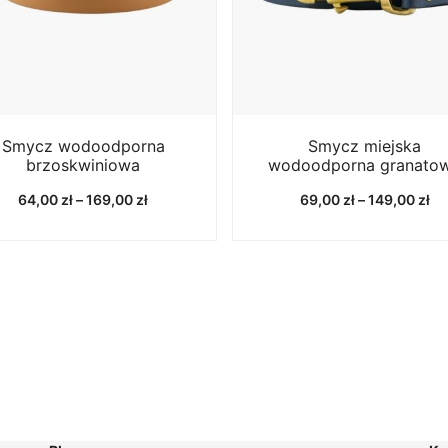
Smycz wodoodporna
Smycz miejska
brzoskwiniowa
wodoodporna granato
Zakres
Za
64,00
zł
–
169,00
zł
69,00
zł
–
149,00
zł
cen:
ce
od
od
64,00 zł
69
do
do
169,00 zł
14