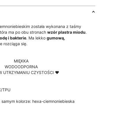
a
iemnoniebieskim została wykonana z taśmy
óra ma po obu stronach
wzór plastra miodu
.
dę i bakterie
. Ma lekko
gumową,
ie rozciąga się.
MIĘKKA
WODOODPORNA
W UTRZYMANIU CZYSTOŚCI ♥
C/TPU
 samym kolorze:
hexa-ciemnoniebieska