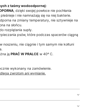
nych z taśmy wodoodpornej:
DPORNA
, dzięki swojej powłoce nie pochłania
pleśnieje i nie namnażają się na niej bakterie.
odporna na zmiany temperatury, nie sztywnieje na
ona na słońcu.
do rozplątania supły.
zpieczania psów, które podczas spacerów ciągną
w noszeniu, nie ciągnie i tym samym nie kołtuni
a.
żna ją
PRAĆ W PRALCE
w 40º C.
ęcznie wykonany na zamówienie.
dlega zwrotom ani wymianie.
m rdzeniem
i
powłoką PCW
ze wzorem