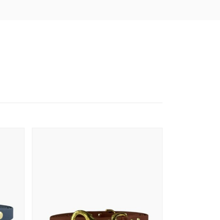
9,00 zł
g, 25mm-31g