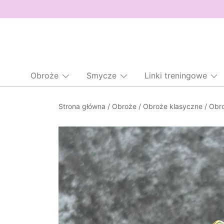
Obroże
Smycze
Linki treningowe
Przejdź
Strona główna
/
Obroże
/
Obroże klasyczne
/
Obro
do
treści