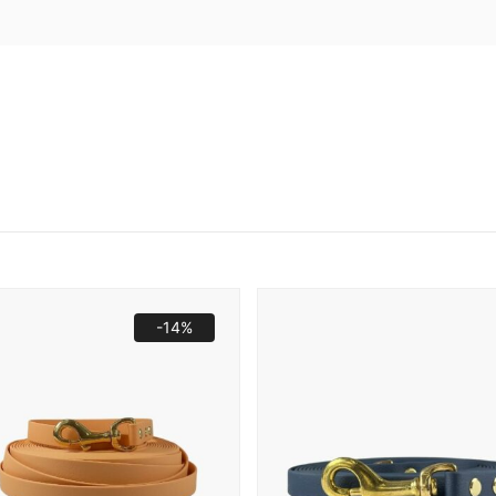
60,00 zł
19
srebrna stalowa
materiał:
stal
waga:
16mm-8g, 20mm-19
-14%