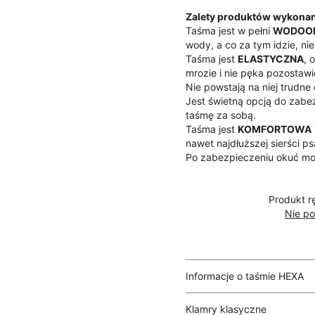
Zalety produktów wykona
Taśma jest w pełni
WODOO
wody, a co za tym idzie, nie 
Taśma jest
ELASTYCZNA
, 
mrozie i nie pęka pozostawi
Nie powstają na niej trudne 
Jest świetną opcją do zabe
taśmę za sobą.
Taśma jest
KOMFORTOWA
nawet najdłuższej sierści ps
Po zabezpieczeniu okuć mo
Produkt r
Nie po
Informacje o taśmie HEXA
Klamry klasyczne
HEXA
to taśma z
parciany