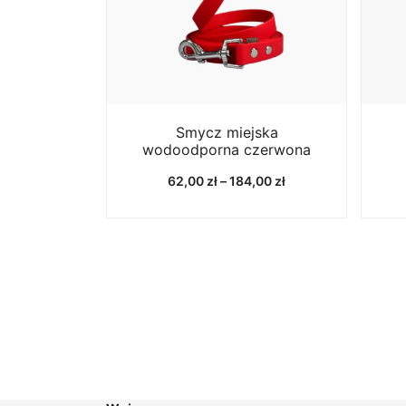
Smycz miejska
wodoodporna czerwona
Zakres
62,00
zł
–
184,00
zł
cen:
od
62,00 zł
do
184,00 zł