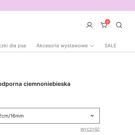
0
czki dla psa
Akcesoria wystawowe
SALE
dporna ciemnoniebieska
Zakres
cen:
od
8,00 zł
WYCZYŚĆ
do