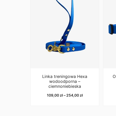
Linka treningowa Hexa
O
wodoodporna –
ciemnoniebieska
Zakres
109,00
zł
–
254,00
zł
cen:
od
109,00 zł
do