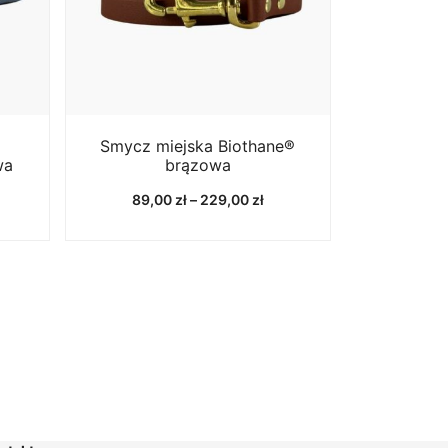
Smycz miejska Biothane®
wa
brązowa
kres
Zakres
89,00
zł
–
229,00
zł
n:
cen:
od
,00 zł
89,00 zł
do
9,00 zł
229,00 zł