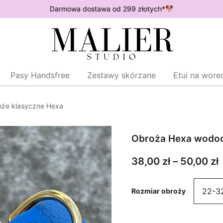
Darmowa dostawa od 299 złotych*
Wodoodporne akcesoria dla psów
Malier Studio
Pasy Handsfree
Zestawy skórzane
Etui na wore
że klasyczne Hexa
Obroża Hexa wodoo
38,00
zł
–
50,00
zł
Rozmiar obroży
3