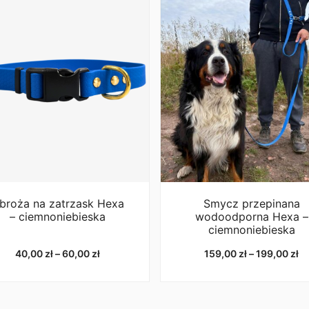
materiał:
stal nierdzewna
waga:
16mm-14g, 20mm-22
złota
materiał:
mosiądz
broża na zatrzask Hexa
Smycz przepinana
waga:
16mm-16g, 20mm-2
– ciemnoniebieska
wodoodporna Hexa –
ciemnoniebieska
Zakres
Za
40,00
zł
–
60,00
zł
159,00
zł
–
199,00
zł
cen:
ce
od
o
40,00 zł
15
do
d