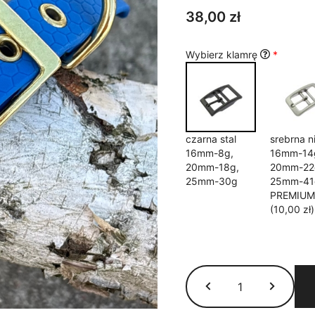
5
38,00
zł
Wybierz klamrę
*
czarna stal
srebrna n
16mm-8g,
16mm-14
20mm-18g,
20mm-22
25mm-30g
25mm-41
PREMIUM
(10,00 zł)
ilość
Obroża
Hexa
wodoodporna