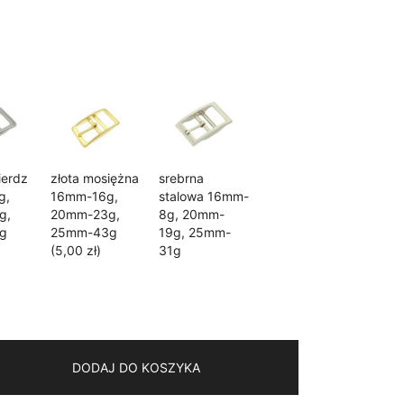
0,00 zł
ierdz
złota mosiężna
srebrna
g,
16mm-16g,
stalowa 16mm-
g,
20mm-23g,
8g, 20mm-
g
25mm-43g
19g, 25mm-
(5,00 zł)
31g
DODAJ DO KOSZYKA