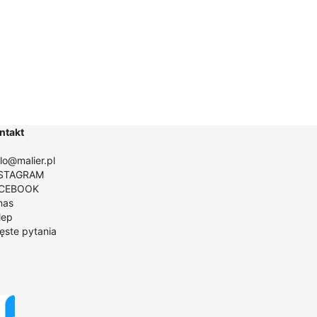
o
do
9,00 zł
259,00 zł
ntakt
llo@malier.pl
STAGRAM
CEBOOK
nas
lep
ęste pytania