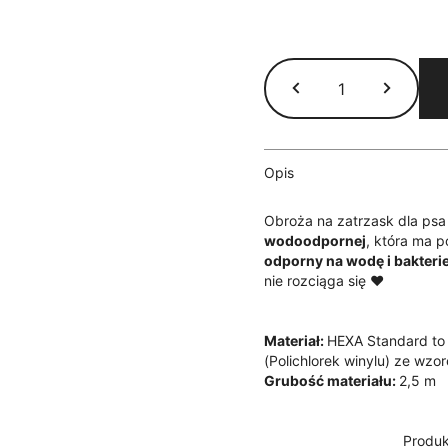
ilość
Obroża
na
zatrzask
Hexa
-
Opis
fioletowa
Obroża na zatrzask dla psa
wodoodpornej
, która ma 
odporny na wodę i bakteri
nie rozciąga się ♥
Materiał:
HEXA Standard to
(Polichlorek winylu) ze wzo
Grubość materiału:
2,5 m
Produk