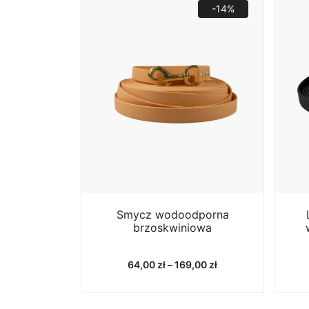
-14%
Smycz wodoodporna
brzoskwiniowa
Zakres
64,00
zł
–
169,00
zł
cen:
od
64,00 zł