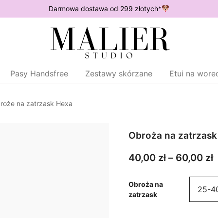
Darmowa dostawa od 299 złotych*
Wodoodporne akcesoria dla psów
Malier Studio
Pasy Handsfree
Zestawy skórzane
Etui na wore
roże na zatrzask Hexa
Obroża na zatrzask
Z
40,00
zł
–
60,00
zł
c
Obroża na
zatrzask
4