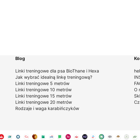
do
d
259,00 zł
25
Blog
Ko
Linki treningowe dla psa BioThane i Hexa
he
Jak wybrać idealną linkę treningową
?
IN
Linki treningowe 5 metrów
FA
Linki treningowe 10 metrów
O 
Linki treningowe 15 metrów
Sk
Linki treningowe 20 metrów
Cz
Rodzaje i waga karabińczyków