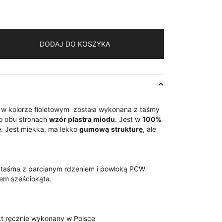
DODAJ DO KOSZYKA
 w kolorze fioletowym została wykonana z taśmy
po obu stronach
wzór plastra miodu
. Jest w
100%
e
. Jest miękka, ma lekko
gumową
strukturę
, ale
 taśma z parcianym rdzeniem i powłoką PCW
rem sześciokąta.
t ręcznie wykonany w Polsce