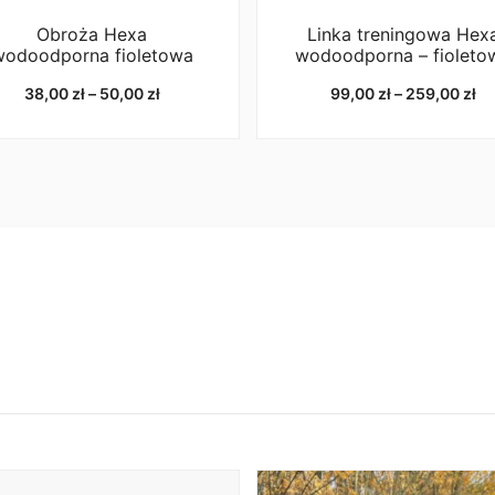
Obroża Hexa
Linka treningowa Hex
wodoodporna fioletowa
wodoodporna – fioleto
Zakres
Za
38,00
zł
–
50,00
zł
99,00
zł
–
259,00
zł
cen:
ce
od
od
38,00 zł
99
do
do
50,00 zł
25