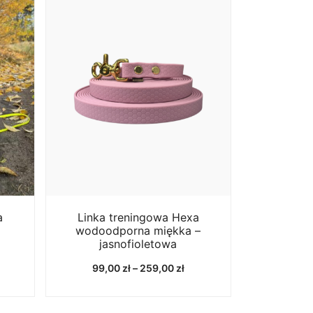
a
Linka treningowa Hexa
wodoodporna miękka –
jasnofioletowa
akres
Zakres
99,00
zł
–
259,00
zł
n:
cen:
d
od
9,00 zł
99,00 zł