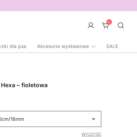
0
czki dla psa
Akcesoria wystawowe
SALE
 Hexa – fioletowa
akres
en:
od
0,00 zł
do
WYCZYŚĆ