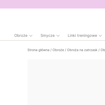
Obroże
Smycze
Linki treningowe
Przejdź
Strona główna
/
Obroże
/
Obroża na zatrzask
/
Ob
do
treści