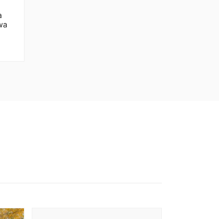
a
wa
kres
n:
,00 zł
9,00 zł