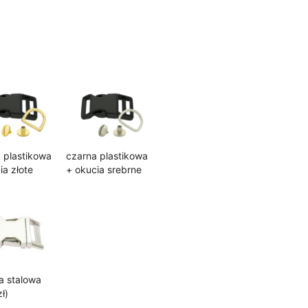
0,00 zł
 plastikowa
czarna plastikowa
ia złote
+ okucia srebrne
a stalowa
ł)