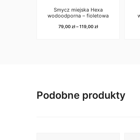
Smycz miejska Hexa
wodoodporna – fioletowa
Zakres
79,00
zł
–
119,00
zł
cen:
od
79,00 zł
do
119,00 zł
Podobne produkty