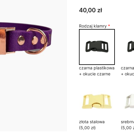
6
40,00
zł
Rodzaj klamry
*
czarna plastikowa
czarna
+ okucie czarne
+ okuc
złota stalowa
srebrn
(5,00 zł)
(5,00 z