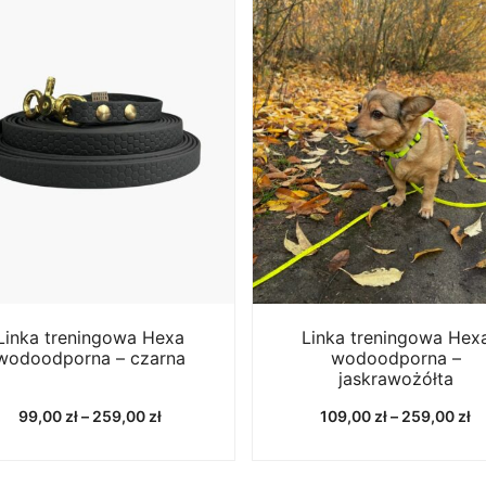
Linka treningowa Hexa
Linka treningowa Hex
wodoodporna – czarna
wodoodporna –
jaskrawożółta
Zakres
Z
99,00
zł
–
259,00
zł
109,00
zł
–
259,00
zł
cen:
ce
od
o
99,00 zł
10