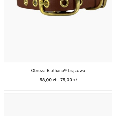
Obroża Biothane® brązowa
Zakres
58,00
zł
–
75,00
zł
cen:
od
58,00 zł
do
75,00 zł