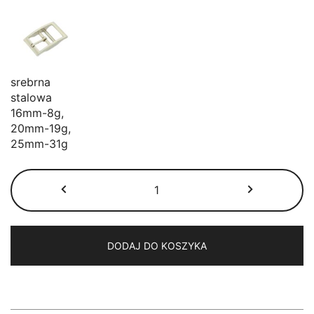
srebrna
stalowa
16mm-8g,
20mm-19g,
25mm-31g
ilość
Obroża
Hexa
wodoodporna
różowa
DODAJ DO KOSZYKA