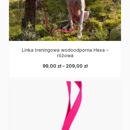
Linka treningowa wodoodporna Hexa –
różowa
srebrna stalowa
Zakres
99,00
zł
–
209,00
zł
materiał:
stal
cen:
waga:
16mm-8g, 20mm-19g, 25mm-31g
od
99,00 zł
do
209,00 zł