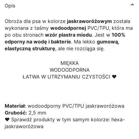
Opis
Obroża dla psa w kolorze
jaskraworóżowym
została
wykonana z taśmy
wodoodpornej
PVC/TPU, która ma
po obu stronach
wzór plastra miodu
. Jest w
100%
odporny na wodę i bakterie
. Ma lekko
gumową,
elastyczną
strukturę
, ale nie rozciąga się.
MIĘKKA
WODOODPORNA
ŁATWA W UTRZYMANIU CZYSTOŚCI ♥
Materiał:
wodoodporny PVC/TPU jaskraworóżowa
Grubość:
2,5 mm
♥ Sprawdź produkty w tym samym kolorze:
hexa-
jaskraworóżowa