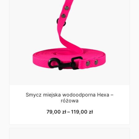
Smycz miejska wodoodporna Hexa –
różowa
Zakres
79,00
zł
–
119,00
zł
cen:
od
79,00 zł
do