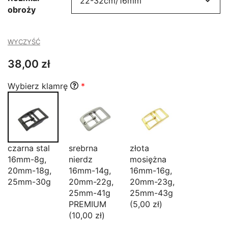
obroży
do
50,00 zł
WYCZYŚĆ
38,00
zł
Wybierz klamrę
*
czarna stal
srebrna
złota
16mm-8g,
nierdz
mosiężna
20mm-18g,
16mm-14g,
16mm-16g,
25mm-30g
20mm-22g,
20mm-23g,
25mm-41g
25mm-43g
PREMIUM
(5,00 zł)
(10,00 zł)