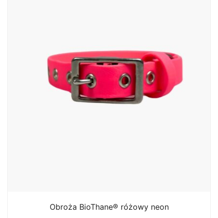
Obroża BioThane® różowy neon