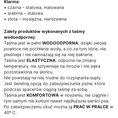
Klarma:
• czarna – stalowa, malowana
• srebrna – stalowa
• złota – mosiężna, nierdzewna
Zalety produktów wykonanych z taśmy
wodoodpornej:
Taśma jest w pełni
WODOODPORNA
, dzięki swojej
powłoce nie pochłania wody, a co za tym idzie, nie
pleśnieje i nie namnażają się na niej bakterie.
Taśma jest
ELASTYCZNA
, odporna na zmiany
temperatury, nie sztywnieje na mrozie i nie pęka
pozostawiona na słońcu.
Nie powstają na niej trudne do rozplątania supły.
Jest świetną opcją do zabezpieczania psów, które
podczas spacerów ciągną taśmę za sobą.
Taśma jest
KOMFORTOWA
w noszeniu, nie ciągnie i
tym samym nie kołtuni nawet najdłuższej sierści psa.
Po zabezpieczeniu okuć można ją
PRAĆ W PRALCE
w
40º C.