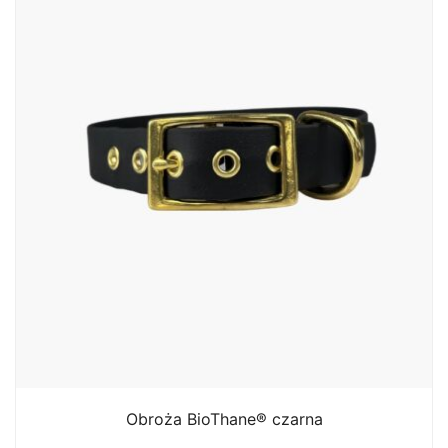
Obroża BioThane® czarna