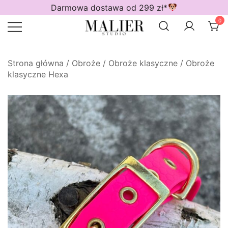
Przejdź
Darmowa dostawa od 299 zł*
do
0
treści
Wodoodporne akcesoria dla psów
Malier Studio
Strona główna
/
Obroże
/
Obroże klasyczne
/
Obroże
klasyczne Hexa