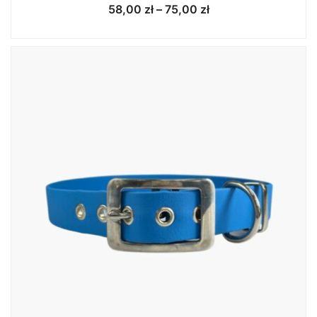
Zakres
58,00
zł
–
75,00
zł
cen:
od
58,00 zł
do
75,00 zł