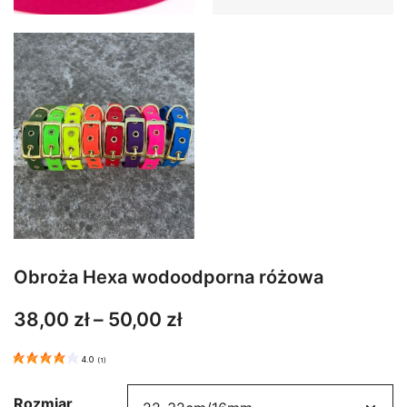
Obroża Hexa wodoodporna różowa
Zakres
38,00
zł
–
50,00
zł
cen:
4.0
(
1
)
od
38,00 zł
Rozmiar