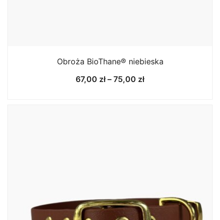
Obroża BioThane® niebieska
Zakres
67,00
zł
–
75,00
zł
cen:
od
67,00 zł
do
75,00 zł