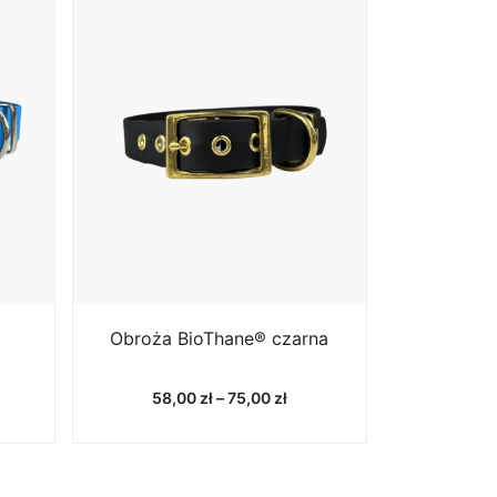
Obroża BioThane® czarna
res
Zakres
58,00
zł
–
75,00
zł
:
cen:
od
00 zł
58,00 zł
do