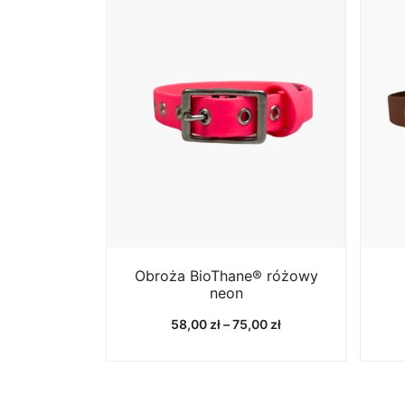
Obroża BioThane® różowy
neon
Zakres
58,00
zł
–
75,00
zł
cen:
od
58,00 zł
do