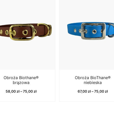
Obroża Biothane®
Obroża BioThane®
brązowa
niebieska
Zakres
Zak
58,00
zł
–
75,00
zł
67,00
zł
–
75,00
zł
cen:
cen
od
od
58,00 zł
67,
do
do