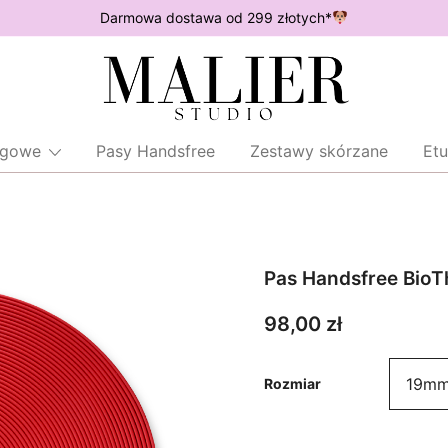
Darmowa dostawa od 299 złotych*
Wodoodporne akcesoria dla psów
Malier Studio
ingowe
Pasy Handsfree
Zestawy skórzane
Etu
Pas Handsfree Bio
98,00
zł
Rozmiar