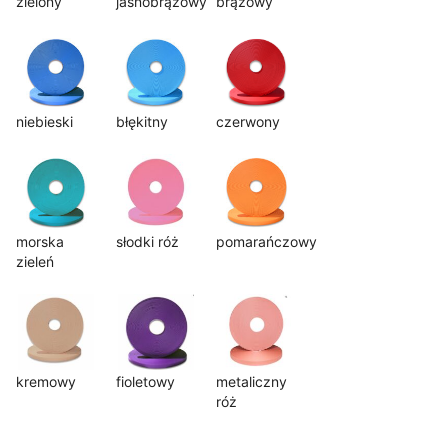
zielony
jasnobrązowy
brązowy
niebieski
błękitny
czerwony
morska
słodki róż
pomarańczowy
zieleń
kremowy
fioletowy
metaliczny
róż