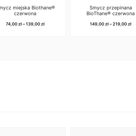
mycz miejska Biothane®
Smycz przepinana
czerwona
BioThane® czerwona
Zakres
Za
74,00
zł
–
139,00
zł
149,00
zł
–
219,00
zł
cen:
ce
od
o
74,00 zł
14
do
d
139,00 zł
21