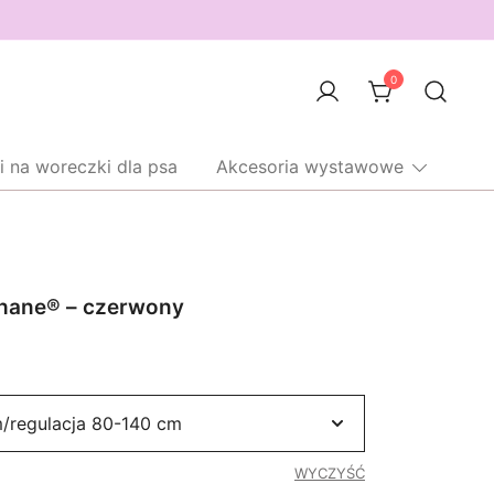
0
i na woreczki dla psa
Akcesoria wystawowe
Thane® – czerwony
WYCZYŚĆ