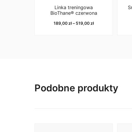
Linka treningowa
S
BioThane® czerwona
Zakres
189,00
zł
–
519,00
zł
cen:
od
189,00 zł
do
519,00 zł
Podobne produkty