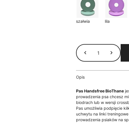
szałwia
lila
ilość
Pas
Handsfree
BioThane®
-
czerwony
Opis
Pas Handsfree BioThane
je
prowadzenia psa chcesz mi
biodrach lub w wersji cross
Pas umożliwia podpięcie ki
uchwytu na linki treningowe
prowadzenia psiaków na sp