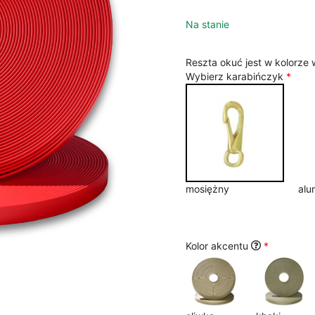
Na stanie
Reszta okuć jest w kolorze
Wybierz karabińczyk
*
mosiężny
alu
Kolor akcentu
*