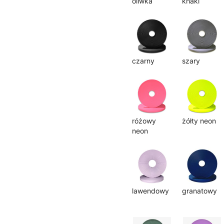
oliwka
khaki
czarny
szary
różowy
żółty neon
neon
lawendowy
granatowy