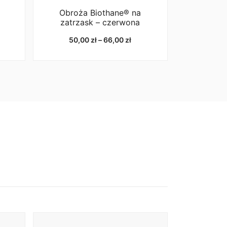
Obroża Biothane® na
zatrzask – czerwona
kres
Zakres
50,00
zł
–
66,00
zł
n:
cen:
d
od
9,00 zł
50,00 zł
o
do
9,00 zł
66,00 zł