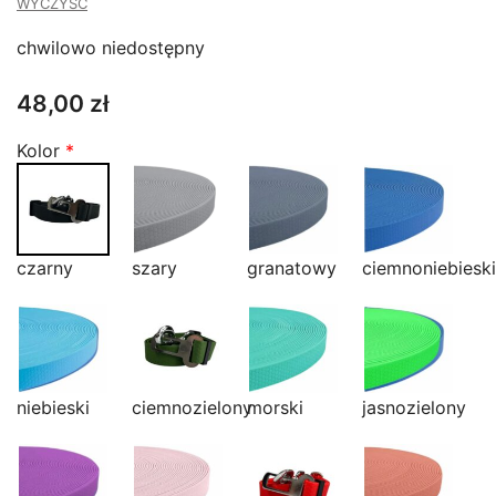
do
WYCZYŚĆ
54,00 zł
chwilowo niedostępny
48,00
zł
Kolor
*
czarny
szary
granatowy
ciemnoniebieski
niebieski
ciemnozielony
morski
jasnozielony