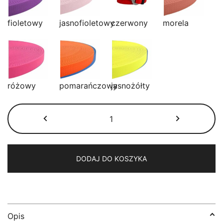
fioletowy
jasnofioletowy
czerwony
morela
różowy
pomarańczowy
jasnożółty
ilość
Pas
do
samochodu
dla
DODAJ DO KOSZYKA
psa
Opis