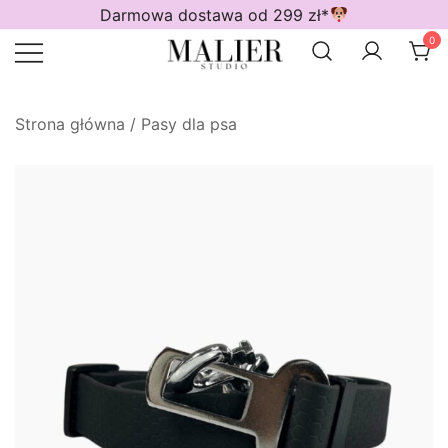
Przejdź
Darmowa dostawa od 299 zł*
do
0
treści
Wodoodporne akcesoria dla psów
Malier Studio
Strona główna
/
Pasy dla psa