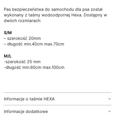
Pas bezpieczeństwa do samochodu dla psa został
wykonany z taśmy wodoodpornej Hexa. Dostępny w
dwóch rozmiarach:
S/M
– szerokość 20mm
– długość min.40cm max.70cm
M/L
-szerokość 25 mm
-długość min.60cm max.100cm
Informacje o taśmie HEXA
Informacje dodatkowe
HEXA
to taśma z
parcianym rdzeniem
i
powłoką