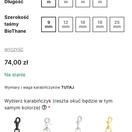
Długość
m
m
m
m
do
139,00 zł
Szerokość
9
12
16
19
25
taśmy
mm
mm
mm
mm
mm
BioThane
WYCZYŚĆ
74,00
zł
Na stanie
Wymiary i waga karabińczyków
TUTAJ
Wybierz karabińczyk (reszta okuć będzie w tym
samym kolorze)
*