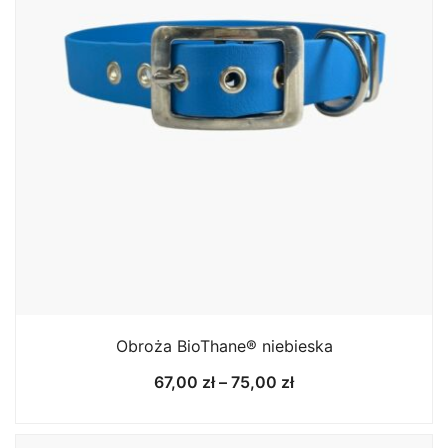
Obroża BioThane® niebieska
Zakres
67,00
zł
–
75,00
zł
cen:
od
67,00 zł