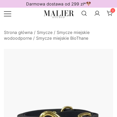
Przejdź
Darmowa dostawa od 299 zł*
do
0
treści
Wodoodporne akcesoria dla psów
Malier Studio
Strona główna
/
Smycze
/
Smycze miejskie
wodoodporne
/
Smycze miejskie BioThane