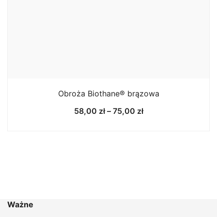
Obroża Biothane® brązowa
Zakres
58,00
zł
–
75,00
zł
cen:
od
58,00 zł
do
75,00 zł
Ważne