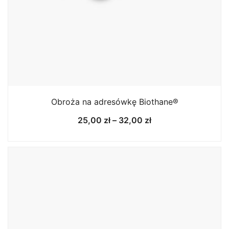
Obroża na adresówkę Biothane®
Zakres
25,00
zł
–
32,00
zł
cen:
od
25,00 zł
do
32,00 zł