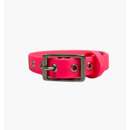
do
75,00 zł