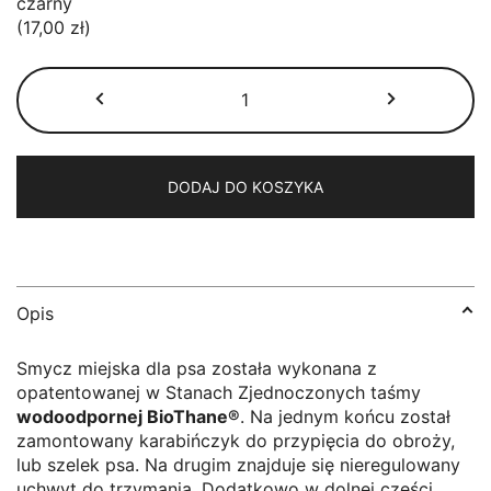
czarny
(17,00 zł)
ilość
Smycz
miejska
BioThane®
czarna
DODAJ DO KOSZYKA
Opis
Smycz miejska dla psa została wykonana z
opatentowanej w Stanach Zjednoczonych taśmy
wodoodpornej BioThane®
.
Na jednym końcu został
zamontowany karabińczyk do przypięcia do obroży,
lub szelek psa.
Na drugim znajduje się nieregulowany
uchwyt do trzymania.
Dodatkowo w dolnej części