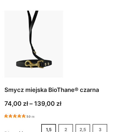
Smycz miejska BioThane® czarna
Zakres
74,00
zł
–
139,00
zł
cen:
5.0
(
1
)
od
74,00 zł
1,5
2
2,5
3