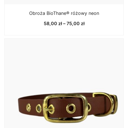
Obroża BioThane® różowy neon
Zakres
58,00
zł
–
75,00
zł
cen:
od
58,00 zł
do
75,00 zł