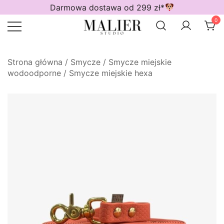
Przejdź
Darmowa dostawa od 299 zł*
do
0
treści
Wodoodporne akcesoria dla psów
Malier Studio
Strona główna
/
Smycze
/
Smycze miejskie
wodoodporne
/
Smycze miejskie hexa