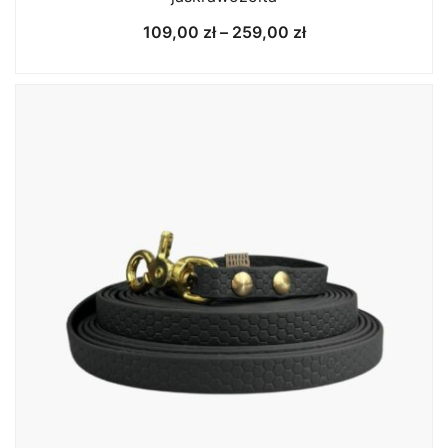
Zakres
109,00
zł
–
259,00
zł
cen:
od
109,00 zł
do
259,00 zł