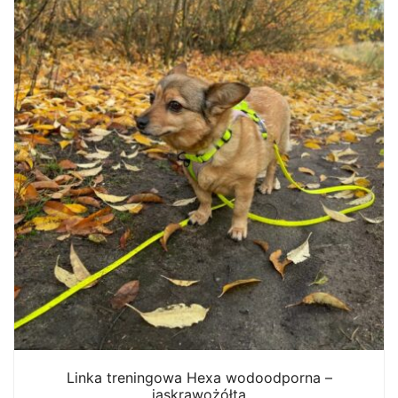
Linka treningowa Hexa wodoodporna –
jaskrawożółta