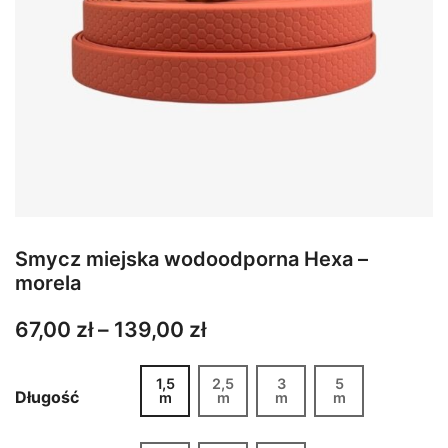
Smycz miejska wodoodporna Hexa –
morela
Zakres
67,00
zł
–
139,00
zł
cen:
1,5
2,5
3
5
od
Długość
m
m
m
m
67,00 zł