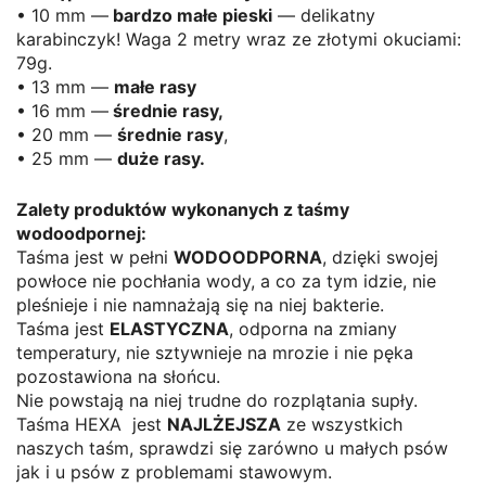
• 10 mm —
bardzo małe pieski
— delikatny
karabinczyk! Waga 2 metry
wraz ze złotymi okuciami:
79g.
• 13 mm —
małe rasy
• 16 mm —
średnie rasy,
• 20 mm —
średnie rasy
,
• 25 mm —
duże rasy.
Zalety produktów wykonanych z taśmy
wodoodpornej:
Taśma jest w pełni
WODOODPORNA
, dzięki swojej
powłoce nie pochłania wody, a co za tym idzie, nie
pleśnieje i nie namnażają się na niej bakterie.
Taśma jest
ELASTYCZNA
, odporna na zmiany
temperatury, nie sztywnieje na mrozie i nie pęka
pozostawiona na słońcu.
Nie powstają na niej trudne do rozplątania supły.
Taśma HEXA jest
NAJLŻEJSZA
ze wszystkich
naszych taśm, sprawdzi się zarówno u małych psów
jak i u psów z problemami stawowym.