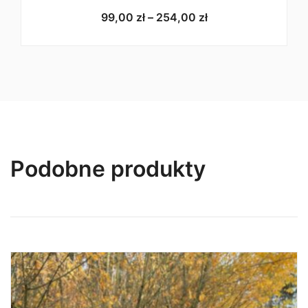
Zakres
99,00
zł
–
254,00
zł
cen:
od
99,00 zł
do
254,00 zł
Podobne produkty