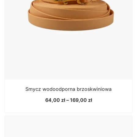
Smycz wodoodporna brzoskwiniowa
Zakres
64,00
zł
–
169,00
zł
cen:
od
64,00 zł
do
169,00 zł