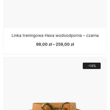
Linka treningowa Hexa wodoodporna – czarna
Zakres
99,00
zł
–
259,00
zł
cen:
od
99,00 zł
do
-14%
259,00 zł