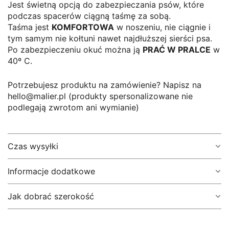
Jest świetną opcją do zabezpieczania psów, które
podczas spacerów ciągną taśmę za sobą.
Taśma jest
KOMFORTOWA
w noszeniu, nie ciągnie i
tym samym nie kołtuni nawet najdłuższej sierści psa.
Po zabezpieczeniu okuć można ją
PRAĆ W PRALCE
w
40º C.
Potrzebujesz produktu na zamówienie? Napisz na
hello@malier.pl (produkty spersonalizowane nie
podlegają zwrotom ani wymianie)
Czas wysyłki
Informacje dodatkowe
1-5 dni roboczych.
(W szczególnych przypadkach, kiedy musimy
zamówić materiał – może wydłużyć się do 7 dni
Jak dobrać szerokość
Długość
1,5 m, 2,5 m, 3 m, 5 m
roboczych.)
Jeśli chcesz znać dokładny czas realizacji swojego
Szerokość linki powinna być dobrana do wagi i
Szerokość
16 mm, 20 mm, 25 mm
zamówienia napisz:
hello@malier.pl