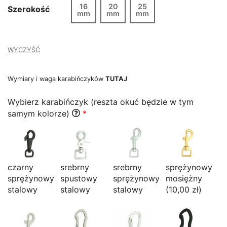
do
16
20
25
Szerokość
mm
139,00 zł
mm
mm
WYCZYŚĆ
Wymiary i waga karabińczyków
TUTAJ
Wybierz karabińczyk (reszta okuć będzie w tym
samym kolorze)
*
czarny
srebrny
srebrny
sprężynowy
sprężynowy
spustowy
sprężynowy
mosiężny
stalowy
stalowy
stalowy
(10,00 zł)