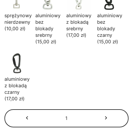
sprężynowy
aluminiowy
aluminiowy
aluminiowy
nierdzewny
bez
z blokadą
bez
(10,00 zł)
blokady
srebrny
blokady
srebrny
(17,00 zł)
czarny
(15,00 zł)
(15,00 zł)
aluminiowy
z blokadą
czarny
(17,00 zł)
ilość
Smycz
miejska
wodoodporna