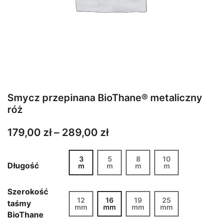
Smycz przepinana BioThane® metaliczny
róż
Zakres
179,00
zł
–
289,00
zł
cen:
3
5
8
10
od
Długość
m
m
m
m
179,00 zł
do
Szerokość
12
16
19
25
taśmy
289,00 zł
mm
mm
mm
mm
BioThane