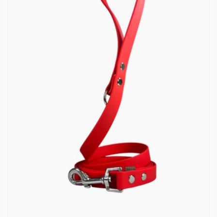
obciążenia zrywającego. Więc jeśli potrzebujesz
do
karabińczyka dla psa o wadze 25 kg, musisz
169,00 zł
poszukać obciążenia zrywającego powyżej 250 kg.
Informacje pochodzą ze strony producenta
pethardware.com