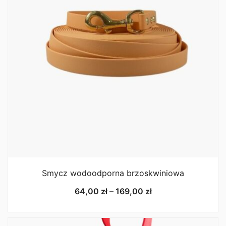
12mm – obciążenie niszczące: 190 kg – max. waga psa
około 19 kg
16mm – obciążenie niszczące: 380 kg – max. waga
psa około 38 kg
20mm – obciążenie niszczące: 450 kg – max. waga
psa około 45kg
25mm – obciążenie niszczące: 630 kg – max. waga
psa około 63g
Co oznacza wartość “Obciążenie niszczące”?
Wartość określa moment, w którym produkt ulega
zniszczeniu. Urządzenie testujące nie jest
certyfikowane/skalibrowane, a dane mają jedynie
charakter informacyjny.
Raport z testów.
Zwykle do
każdego testu wykorzystujemy 2-3 sztuki. Różnica
Smycz wodoodporna brzoskwiniowa
między elementami może wynosić do 20%, w
zależności od danego materiału. Na przykład produkty
Zakres
64,00
zł
–
169,00
zł
stalowe przejawiają mniejsze różnice niż produkty
cen:
odlewane ciśnieniowo z cynku. Dopuszczalne
od
obciążenie robocze (DOR) można obliczyć jako 1/10
64,00 zł