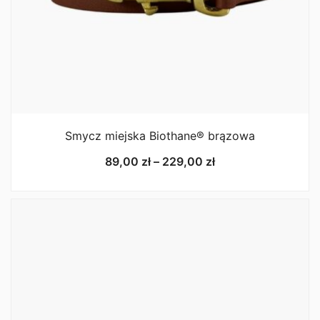
Smycz miejska Biothane® brązowa
Zakres
89,00
zł
–
229,00
zł
cen:
od
89,00 zł
do
229,00 zł