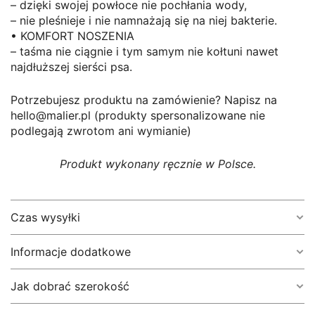
– dzięki swojej powłoce nie pochłania wody,
– nie pleśnieje i nie namnażają się na niej bakterie.
• KOMFORT NOSZENIA
– taśma nie ciągnie i tym samym nie kołtuni nawet
najdłuższej sierści psa.
Potrzebujesz produktu na zamówienie? Napisz na
hello@malier.pl (produkty spersonalizowane nie
podlegają zwrotom ani wymianie)
Produkt wykonany ręcznie w Polsce.
Czas wysyłki
Informacje dodatkowe
1-5 dni roboczych.
(W szczególnych przypadkach, kiedy musimy
zamówić materiał – może wydłużyć się do 7 dni
Jak dobrać szerokość
Długość
3 m, 5 m, 8 m, 10 m
roboczych.)
Jeśli chcesz znać dokładny czas realizacji swojego