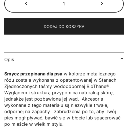
Smycz
przepinana
BioThane®
metaliczny
DODAJ DO KOSZYKA
róż
Opis
Smycz przepinana dla psa
w kolorze metalicznego
różu została wykonana z opatentowanej w Stanach
Zjednoczonych taśmy wodoodpornej BioThane®.
Wyglądem i strukturą przypomina naturalną skórę,
jednakże jest pozbawiona jej wad. Akcesoria
wykonane z tego materiału są niezwykle trwałe,
odpornej na zapachy i zabrudzenia po to, aby Twój
pies mógł pływać, bawić się w błocie lub spacerować
po mieście w wielkim stylu.