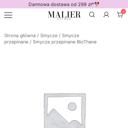
Przejdź
Darmowa dostawa od 299 zł*
do
0
treści
Wodoodporne akcesoria dla psów
Malier Studio
Strona główna
/
Smycze
/
Smycze
przepinane
/
Smycze przepinane BioThane