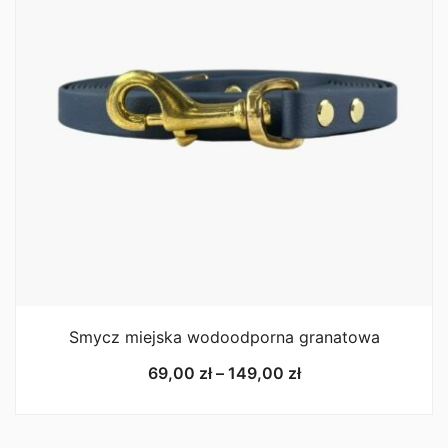
Smycz miejska wodoodporna granatowa
Zakres
69,00
zł
–
149,00
zł
cen:
od
69,00 zł