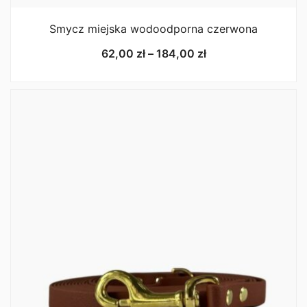
Smycz miejska wodoodporna czerwona
Zakres
62,00
zł
–
184,00
zł
cen:
od
62,00 zł
do
184,00 zł