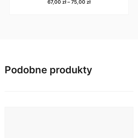
Zakres
67,00
zł
–
75,00
zł
między elementami może wynosić do 20%, w
cen:
zależności od danego materiału. Na przykład produkty
od
stalowe przejawiają mniejsze różnice niż produkty
67,00 zł
odlewane ciśnieniowo z cynku. Dopuszczalne
do
obciążenie robocze (DOR) można obliczyć jako 1/10
75,00 zł
obciążenia zrywającego. Więc jeśli potrzebujesz
karabińczyka dla psa o wadze 25 kg, musisz
poszukać obciążenia zrywającego powyżej 250 kg.
Informacje pochodzą ze strony producenta
pethardware.com
Podobne produkty