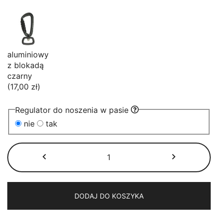
aluminiowy
z blokadą
czarny
(17,00 zł)
Regulator do noszenia w pasie
nie
tak
ilość
Smycz
przepinana
BioThane®
niebieska
DODAJ DO KOSZYKA