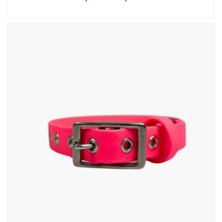
cen:
od
25,00 zł
do
32,00 zł