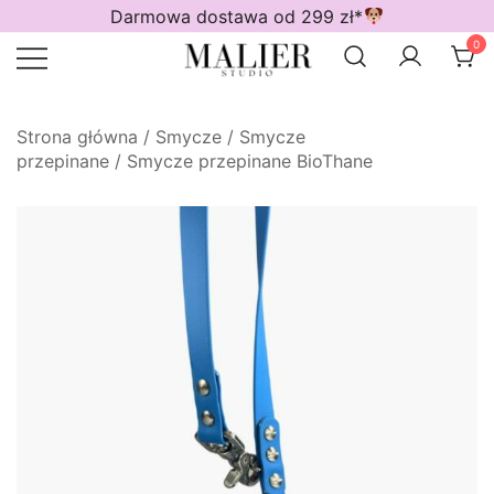
Przejdź
Darmowa dostawa od 299 zł*
do
0
treści
Wodoodporne akcesoria dla psów
Malier Studio
Strona główna
/
Smycze
/
Smycze
przepinane
/
Smycze przepinane BioThane