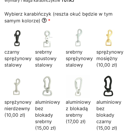
Wymiary i waga karabińczyków
TUTAJ
Wybierz karabińczyk (reszta okuć będzie w tym
samym kolorze)
*
czarny
srebrny
srebrny
sprężynowy
sprężynowy
spustowy
sprężynowy
mosiężny
stalowy
stalowy
stalowy
(10,00 zł)
sprężynowy
aluminiowy
aluminiowy
aluminiowy
nierdzewny
bez
z blokadą
bez
(10,00 zł)
blokady
srebrny
blokady
srebrny
(17,00 zł)
czarny
(15,00 zł)
(15,00 zł)