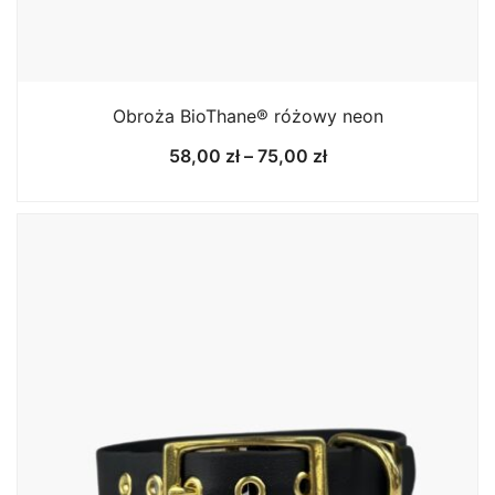
Obroża BioThane® różowy neon
Zakres
58,00
zł
–
75,00
zł
cen:
od
58,00 zł
do
75,00 zł