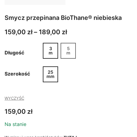
Smycz przepinana BioThane® niebieska
Zakres
159,00
zł
–
189,00
zł
cen:
3
5
od
Długość
m
m
159,00 zł
do
25
Szerokość
mm
189,00 zł
WYCZYŚĆ
159,00
zł
Na stanie