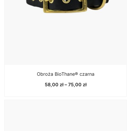
Obroża BioThane® czarna
Zakres
58,00
zł
–
75,00
zł
cen:
od
58,00 zł
do
75,00 zł