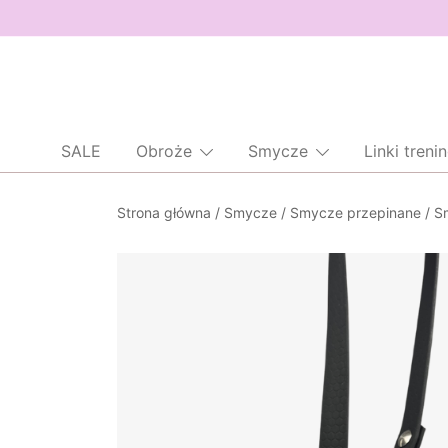
SALE
Obroże
Smycze
Linki tren
Przejdź
Strona główna
/
Smycze
/
Smycze przepinane
/
S
do
treści