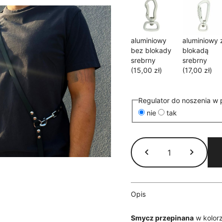
aluminiowy
aluminiowy 
bez blokady
blokadą
srebrny
srebrny
(15,00 zł)
(17,00 zł)
Regulator do noszenia w 
nie
tak
ilość
Smycz
przepinana
Hexa
wodoodporna
-
Opis
czarna
Smycz przepinana
w kolor