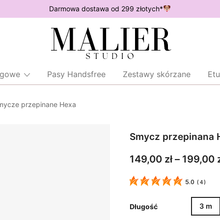
Darmowa dostawa od 299 złotych*
Wodoodporne akcesoria dla psów
Malier Studio
ingowe
Pasy Handsfree
Zestawy skórzane
Etu
mycze przepinane Hexa
Smycz przepinana 
149,00
zł
–
199,00
5.0
(
4
)
3 m
Długość