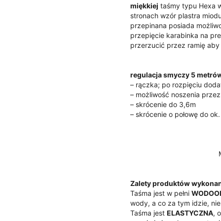
miękkiej
taśmy typu Hexa w
stronach
wzór plastra miod
przepinana posiada możliwoś
przepięcie karabinka na pr
przerzucić przez ramię aby 
regulacja smyczy 5 metró
– rączka; po rozpięciu dod
– możliwość noszenia przez
– skrócenie do 3,6m
– skrócenie o połowę do ok
Zalety produktów wykona
Taśma jest w pełni
WODOO
wody, a co za tym idzie, nie 
Taśma jest
ELASTYCZNA
, 