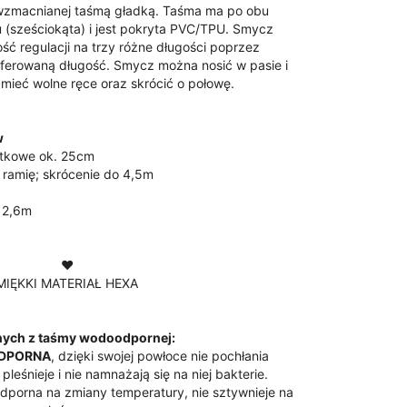
zmacnianej taśmą gładką. Taśma ma po obu
u
(sześciokąta) i jest pokryta
PVC/TPU
. Smycz
ć regulacji na trzy różne długości poprzez
eferowaną długość. Smycz można nosić w pasie i
mieć wolne ręce oraz skrócić o połowę.
w
atkowe ok. 25cm
 ramię; skrócenie do 4,5m
. 2,6m
♥
MIĘKKI MATERIAŁ HEXA
nych z taśmy wodoodpornej:
DPORNA
, dzięki swojej powłoce nie pochłania
pleśnieje i nie namnażają się na niej bakterie.
odporna na zmiany temperatury, nie sztywnieje na