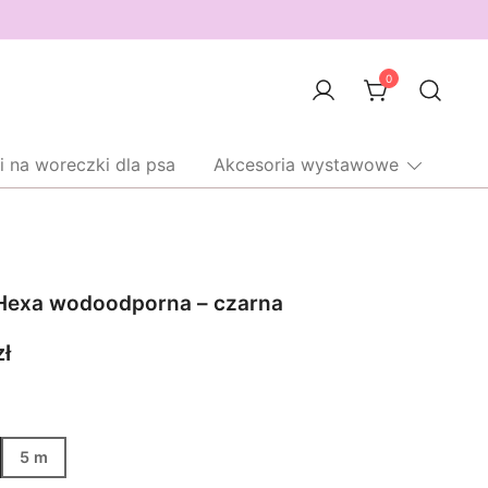
0
i na woreczki dla psa
Akcesoria wystawowe
Hexa wodoodporna – czarna
Zakres
zł
cen:
od
149,00 zł
5 m
do