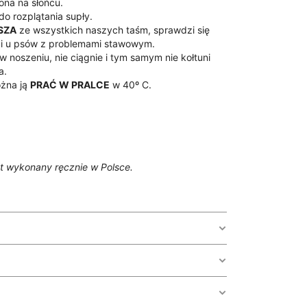
ona na słońcu.
do rozplątania supły.
SZA
ze wszystkich naszych taśm, sprawdzi się
 i u psów z problemami stawowym.
w noszeniu, nie ciągnie i tym samym nie kołtuni
a.
żna ją
PRAĆ W PRALCE
w 40º C.
t wykonany ręcznie w Polsce.
m rdzeniem
i
powłoką PCW
ze wzorem
DPORNA
, dzięki swojej powłoce nie pochłania
pleśnieje i nie namnażają się na niej bakterie.
ch, kiedy musimy zamówić materiał – może