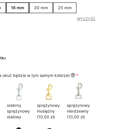
199,00 zł
m
16 mm
20 mm
25 mm
WYCZYŚĆ
TAJ
ta okuć będzie w tym samym kolorze)
*
srebrny
sprężynowy
sprężynowy
sprężynowy
mosiężny
nierdzewny
stalowy
(10,00 zł)
(10,00 zł)