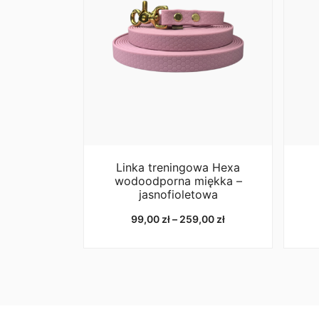
Linka treningowa Hexa
wodoodporna miękka –
jasnofioletowa
Zakres
99,00
zł
–
259,00
zł
cen:
od
99,00 zł
do
259,00 zł