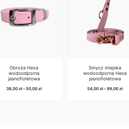
16mm – obciążenie niszczą
20mm – obciążenie niszczą
25mm – obciążenie niszczą
Co oznacza wartość “Obci
Wartość określa moment, w 
testujące nie jest certyfik
informacyjny.
Raport z test
sztuki. Różnica między ele
danego materiału. Na przyk
niż produkty odlewane ciśn
Obroża Hexa
Smycz miejska
robocze (DOR) można oblicz
wodoodporna
wodoodporna Hexa
potrzebujesz karabińczyka
jasnofioletowa
jasnofioletowa
obciążenia zrywającego po
Informacje pochodzą ze st
Zakres
Za
38,00
zł
–
50,00
zł
54,00
zł
–
99,00
zł
cen:
cen
od
od
38,00 zł
54,
do
do
50,00 zł
99,