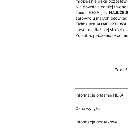
mrozie i nie pęka pozostawi
Nie powstają na niej trudne 
Taśma HEXA jest
NAJLŻEJ
zarówno u małych psów jak
Taśma jest
KOMFORTOWA
nawet najdłuższej sierści ps
Po zabezpieczeniu okuć mo
Produk
Informacje o taśmie HEXA
Czas wysyłki
HEXA
to taśma z
parciany
sześciokąta.
Taśma jest w pełni
WODOO
Informacje dodatkowe
1-5 dni roboczych.
wody, a co za tym idzie, nie 
(W szczególnych przypadka