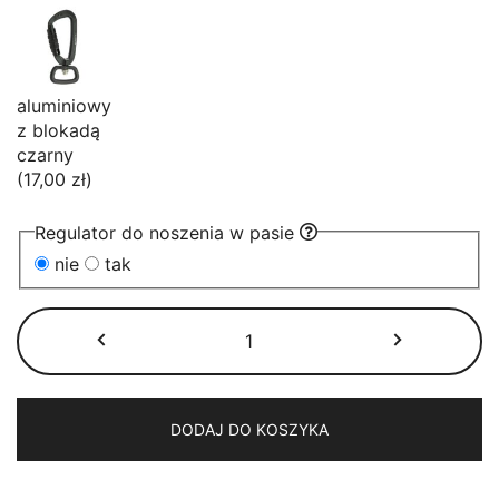
aluminiowy
z blokadą
czarny
(17,00 zł)
Regulator do noszenia w pasie
nie
tak
ilość
Smycz
przepinana
wodoodporna
Hexa
DODAJ DO KOSZYKA
COLORFUL