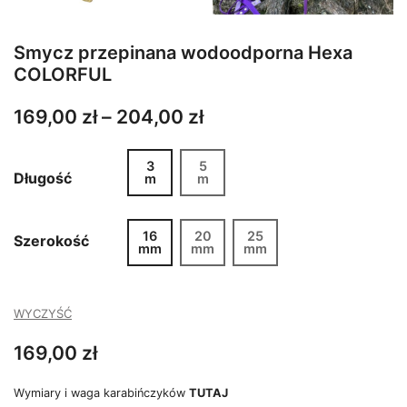
Smycz przepinana wodoodporna Hexa
COLORFUL
Zakres
169,00
zł
–
204,00
zł
cen:
3
5
od
Długość
m
m
169,00 zł
do
16
20
25
Szerokość
mm
mm
204,00 zł
mm
WYCZYŚĆ
169,00
zł
Wymiary i waga karabińczyków
TUTAJ