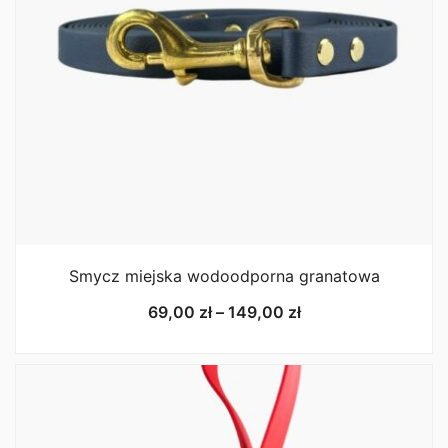
Smycz miejska wodoodporna granatowa
Zakres
69,00
zł
–
149,00
zł
cen:
od
69,00 zł
do
149,00 zł