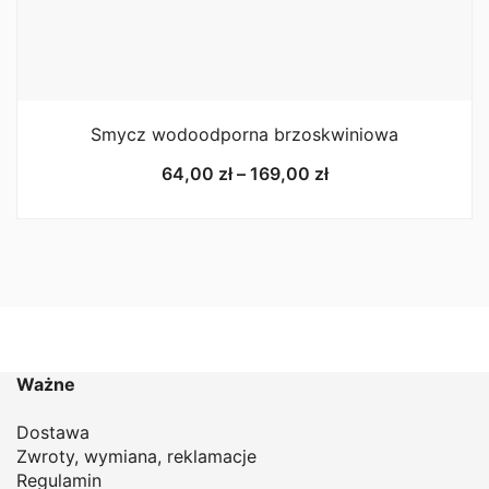
Smycz wodoodporna brzoskwiniowa
Zakres
64,00
zł
–
169,00
zł
cen:
od
64,00 zł
do
169,00 zł
Ważne
Dostawa
Zwroty, wymiana, reklamacje
Regulamin