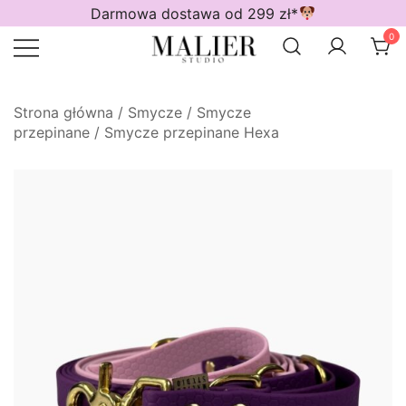
Przejdź
Darmowa dostawa od 299 zł*
do
0
treści
Wodoodporne akcesoria dla psów
Malier Studio
Strona główna
/
Smycze
/
Smycze
przepinane
/
Smycze przepinane Hexa