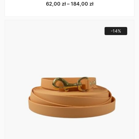
Zakres
62,00
zł
–
184,00
zł
cen:
od
62,00 zł
do
-14%
184,00 zł