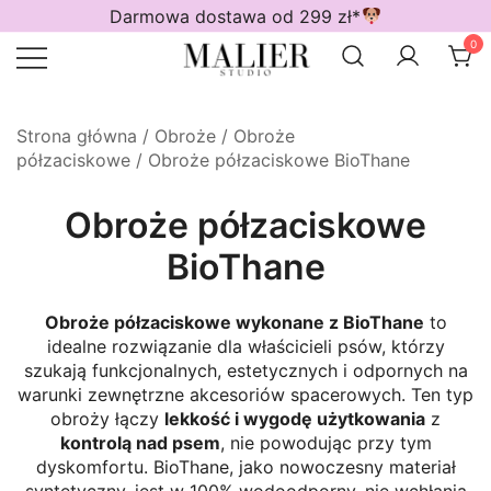
Przejdź
Darmowa dostawa od 299 zł*
do
0
treści
Wodoodporne akcesoria dla psów
Malier Studio
Strona główna
/
Obroże
/
Obroże
półzaciskowe
/ Obroże półzaciskowe BioThane
Obroże półzaciskowe
BioThane
Obroże półzaciskowe wykonane z BioThane
to
idealne rozwiązanie dla właścicieli psów, którzy
szukają funkcjonalnych, estetycznych i odpornych na
warunki zewnętrzne akcesoriów spacerowych. Ten typ
obroży łączy
lekkość i wygodę użytkowania
z
kontrolą nad psem
, nie powodując przy tym
dyskomfortu. BioThane, jako nowoczesny materiał