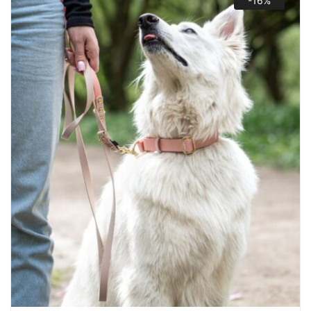
-16%
76,00 zł