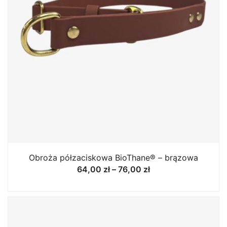
Obroża półzaciskowa BioThane® – brązowa
Zakres
64,00
zł
–
76,00
zł
cen:
od
64,00 zł
do
76,00 zł