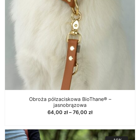
Obroża półzaciskowa BioThane® –
jasnobrązowa
Zakres
64,00
zł
–
76,00
zł
cen:
od
64,00 zł
do