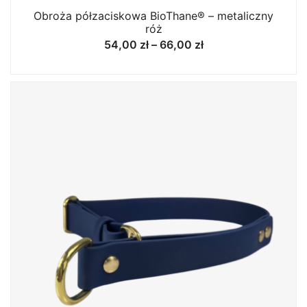
Obroża półzaciskowa BioThane® – metaliczny
róż
Zakres
54,00
zł
–
66,00
zł
cen:
od
54,00 zł
do
66,00 zł