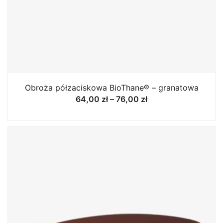
Obroża półzaciskowa BioThane® – granatowa
Zakres
64,00
zł
–
76,00
zł
cen:
od
64,00 zł
do
76,00 zł