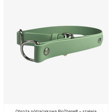
Obroża półzaciskowa BioThane® – szałwia