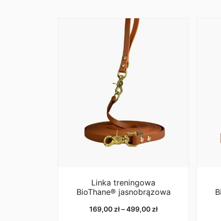
Linka treningowa
BioThane® jasnobrązowa
B
Zakres
169,00
zł
–
499,00
zł
cen: