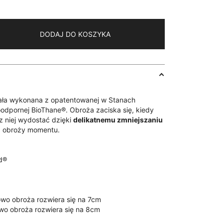
DODAJ DO KOSZYKA
ała wykonana z opatentowanej w Stanach
dpornej BioThane®. Obroża zaciska się, kiedy
 z niej wydostać dzięki
delikatnemu zmniejszaniu
a obroży momentu.
d®
o obroża rozwiera się na 7cm
o obroża rozwiera się na 8cm