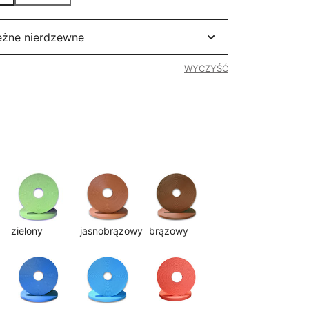
6,00 zł
WYCZYŚĆ
zielony
jasnobrązowy
brązowy