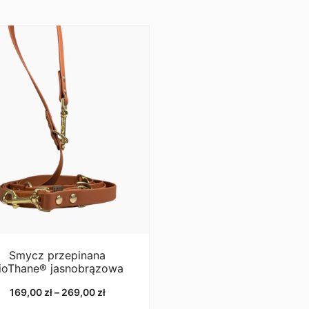
Smycz przepinana
ioThane® jasnobrązowa
Zakres
169,00
zł
–
269,00
zł
cen: