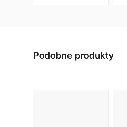
od
169,00 zł
do
499,00 zł
Podobne produkty