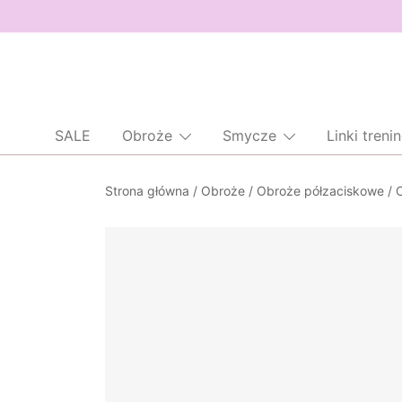
SALE
Obroże
Smycze
Linki tren
Przejdź
Strona główna
/
Obroże
/
Obroże półzaciskowe
/
do
treści