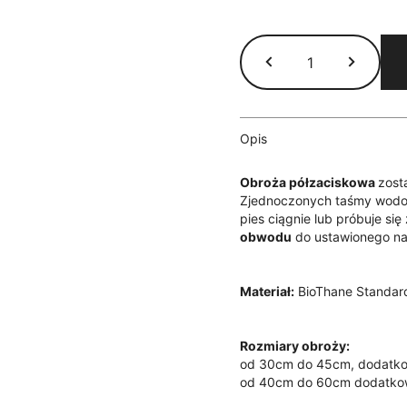
ilość
Obroża
półzaciskowa
BioThane®
-
brązowa
Opis
Obroża półzaciskowa
zost
Zjednoczonych taśmy wodoo
pies ciągnie lub próbuje się
obwodu
do ustawionego n
Materiał:
BioThane Standar
Rozmiary obroży:
od 30cm do 45cm, dodatkow
od 40cm do 60cm dodatkow