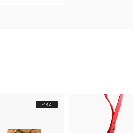
od
169,00 zł
do
269,00 zł
-14%