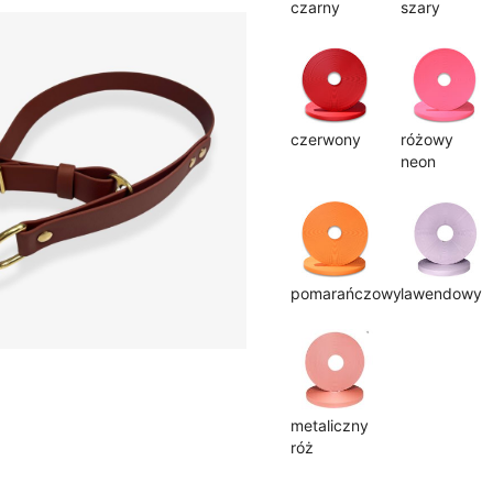
czarny
szary
czerwony
różowy
neon
pomarańczowy
lawendowy
metaliczny
róż