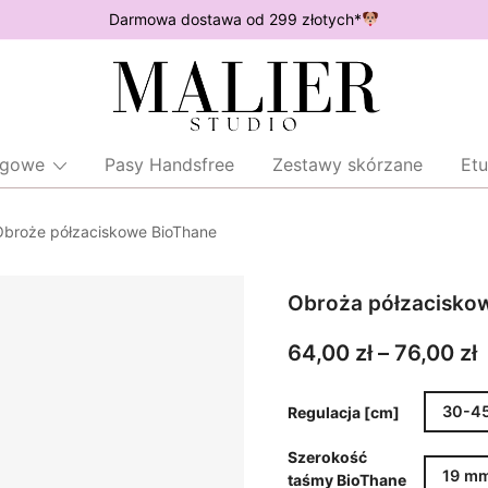
Darmowa dostawa od 299 złotych*
Wodoodporne akcesoria dla psów
Malier Studio
ingowe
Pasy Handsfree
Zestawy skórzane
Etu
Obroże półzaciskowe BioThane
Obroża półzacisko
Z
64,00
zł
–
76,00
zł
c
30-4
Regulacja [cm]
6
Szerokość
19 m
taśmy BioThane