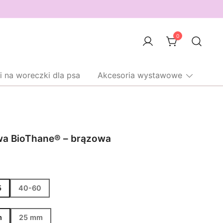
0
i na woreczki dla psa
Akcesoria wystawowe
wa BioThane® – brązowa
akres
en:
od
5
40-60
4,00 zł
do
m
25 mm