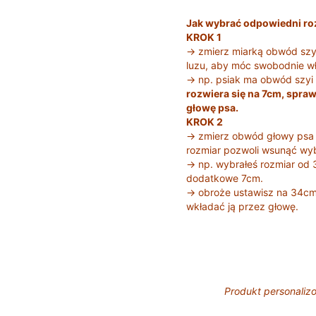
Jak wybrać odpowiedni ro
KROK 1
→ zmierz miarką obwód szyi
luzu, aby móc swobodnie wł
→ np. psiak ma obwód szyi
rozwiera się na 7cm, spra
głowę psa.
KROK 2
→ zmierz obwód głowy psa w
rozmiar pozwoli wsunąć wy
→ np. wybrałeś rozmiar od 
dodatkowe 7cm.
→ obroże ustawisz na 34cm
wkładać ją przez głowę.
Produkt personaliz