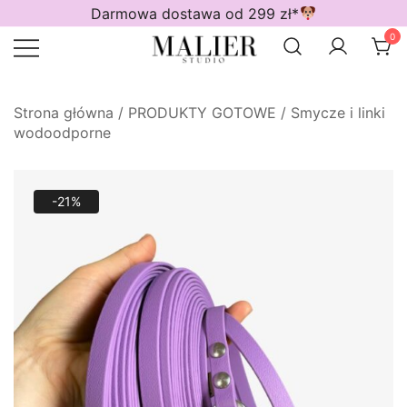
Przejdź
Darmowa dostawa od 299 zł*
do
0
treści
Wodoodporne akcesoria dla psów
Malier Studio
Strona główna
/
PRODUKTY GOTOWE
/
Smycze i linki
wodoodporne
-21%