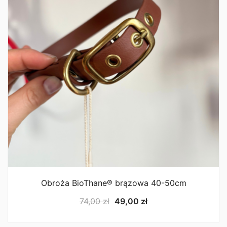
Obroża BioThane® brązowa 40-50cm
Pierwotna
Aktualna
74,00
zł
49,00
zł
cena
cena
wynosiła:
wynosi: