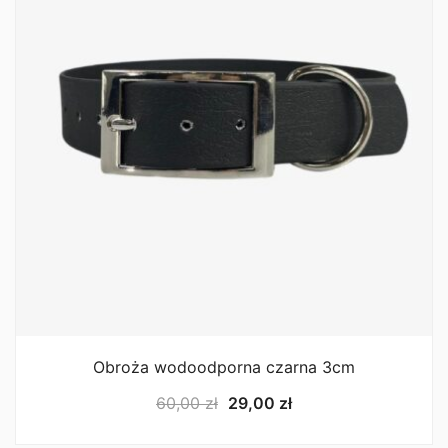
Obroża wodoodporna czarna 3cm
Pierwotna
Aktualna
60,00
zł
29,00
zł
cena
cena
wynosiła:
wynosi: