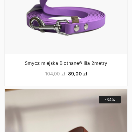
Smycz miejska Biothane® lila 2metry
Pierwotna
Aktualna
104,00
zł
89,00
zł
cena
cena
wynosiła:
wynosi:
104,00 zł.
89,00 zł.
-34%