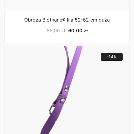
Obroża Biothane® lila 52-62 cm duża
Pierwotna
Aktualna
85,00
zł
60,00
zł
cena
cena
wynosiła:
wynosi:
85,00 zł.
60,00 zł.
-14%