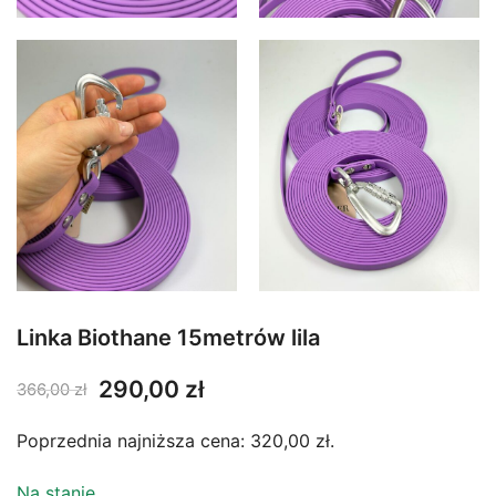
Linka Biothane 15metrów lila
Pierwotna
Aktualna
290,00
zł
366,00
zł
cena
cena
Poprzednia najniższa cena:
320,00
zł
.
wynosiła:
wynosi:
366,00 zł.
290,00 zł.
Na stanie