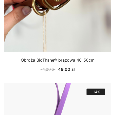
Obroża BioThane® brązowa 40-50cm
Pierwotna
Aktualna
74,00
zł
49,00
zł
cena
cena
wynosiła:
wynosi:
74,00 zł.
49,00 zł.
-14%