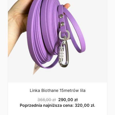
Linka Biothane 15metrów lila
Pierwotna
Aktualna
366,00
zł
290,00
zł
cena
cena
Poprzednia najniższa cena:
320,00
zł
.
wynosiła:
wynosi: