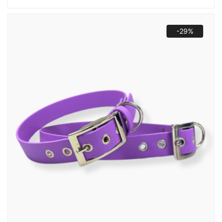
wynosiła:
wynosi:
60,00 zł.
29,00 zł.
-29%