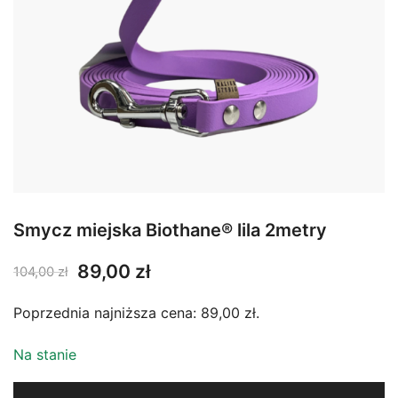
Smycz miejska Biothane® lila 2metry
Pierwotna
Aktualna
89,00
zł
104,00
zł
cena
cena
Poprzednia najniższa cena:
89,00
zł
.
wynosiła:
wynosi:
104,00 zł.
89,00 zł.
Na stanie