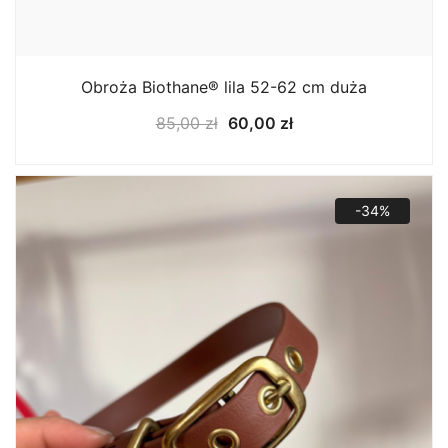
Obroża Biothane® lila 52-62 cm duża
Pierwotna
Aktualna
85,00
zł
60,00
zł
cena
cena
wynosiła:
wynosi:
85,00 zł.
60,00 zł.
-34%