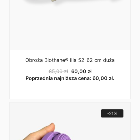
Obroża Biothane® lila 52-62 cm duża
Pierwotna
Aktualna
85,00
zł
60,00
zł
cena
cena
Poprzednia najniższa cena:
60,00
zł
.
wynosiła:
wynosi:
85,00 zł.
60,00 zł.
-21%