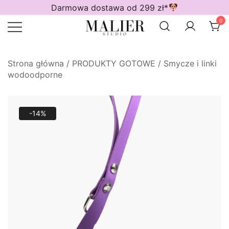
Przejdź
Darmowa dostawa od 299 zł*
do
0
treści
Wodoodporne akcesoria dla psów
Malier Studio
Strona główna
/
PRODUKTY GOTOWE
/
Smycze i linki
wodoodporne
-14%