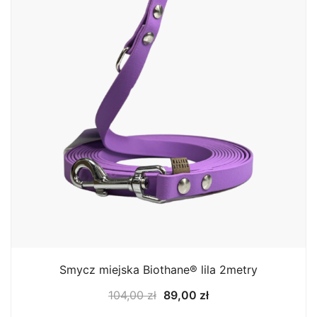
Smycz miejska Biothane® lila 2metry
Pierwotna
Aktualna
104,00
zł
89,00
zł
cena
cena