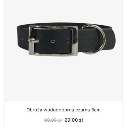
Obroża wodoodporna czarna 3cm
Pierwotna
Aktualna
60,00
zł
29,00
zł
cena
cena