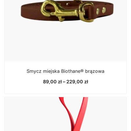
Smycz miejska Biothane® brązowa
Zakres
89,00
zł
–
229,00
zł
cen:
od
89,00 zł
do
229,00 zł