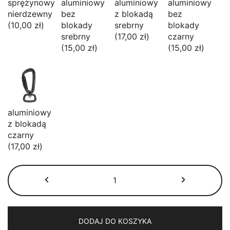
sprężynowy
aluminiowy
aluminiowy
aluminiowy
nierdzewny
bez
z blokadą
bez
(10,00 zł)
blokady
srebrny
blokady
srebrny
(17,00 zł)
czarny
(15,00 zł)
(15,00 zł)
aluminiowy
z blokadą
czarny
(17,00 zł)
ilość
Rączka
BioThane®
z
karabińczykiem
DODAJ DO KOSZYKA
–