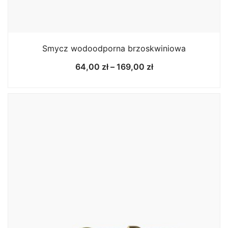
Smycz wodoodporna brzoskwiniowa
Zakres
64,00
zł
–
169,00
zł
cen:
od
64,00 zł
do
169,00 zł