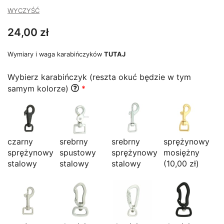
do
WYCZYŚĆ
34,00 zł
24,00
zł
Wymiary i waga karabińczyków
TUTAJ
Wybierz karabińczyk (reszta okuć będzie w tym
samym kolorze)
*
czarny
srebrny
srebrny
sprężynowy
sprężynowy
spustowy
sprężynowy
mosiężny
stalowy
stalowy
stalowy
(10,00 zł)