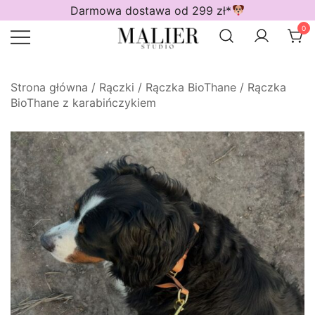
Przejdź
Darmowa dostawa od 299 zł*
do
0
treści
Wodoodporne akcesoria dla psów
Malier Studio
Strona główna
/
Rączki
/
Rączka BioThane
/
Rączka
BioThane z karabińczykiem