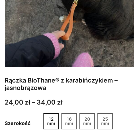
Rączka BioThane® z karabińczykiem –
jasnobrązowa
Zakres
24,00
zł
–
34,00
zł
cen:
12
16
20
25
od
Szerokość
mm
mm
mm
mm
24,00 zł