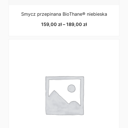
Smycz przepinana BioThane® niebieska
Zakres
159,00
zł
–
189,00
zł
cen:
od
159,00 zł
do
189,00 zł