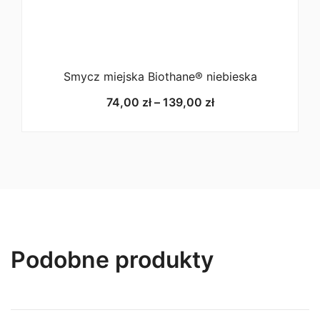
Smycz miejska Biothane® niebieska
Zakres
74,00
zł
–
139,00
zł
cen:
od
74,00 zł
do
139,00 zł
Podobne produkty