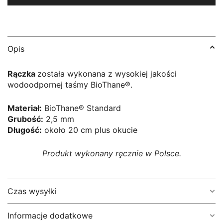
jasnobrązowa
Opis
Rączka
została wykonana z wysokiej jakości
wodoodpornej taśmy BioThane®.
Materiał:
BioThane® Standard
Grubość:
2,5 mm
Długość:
około 20 cm plus okucie
Produkt wykonany ręcznie w Polsce.
Czas wysyłki
Informacje dodatkowe
1-5 dni roboczych.