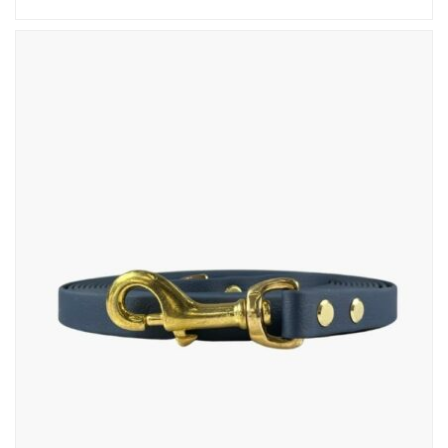
od
62,00 zł
do
184,00 zł