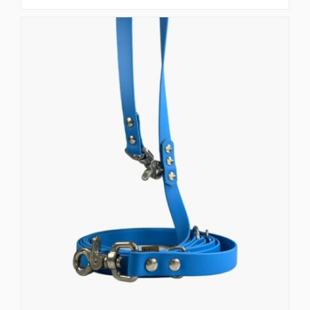
od
stalowe przejawiają mniejsze różnice niż produkty
67,00 zł
odlewane ciśnieniowo z cynku. Dopuszczalne
do
obciążenie robocze (DOR) można obliczyć jako 1/10
75,00 zł
obciążenia zrywającego. Więc jeśli potrzebujesz
karabińczyka dla psa o wadze 25 kg, musisz
poszukać obciążenia zrywającego powyżej 250 kg.
Informacje pochodzą ze strony producenta
pethardware.com