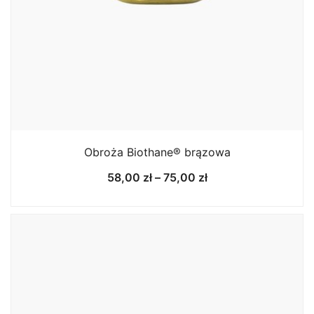
Obroża Biothane® brązowa
Zakres
58,00
zł
–
75,00
zł
cen:
od
58,00 zł
do
75,00 zł