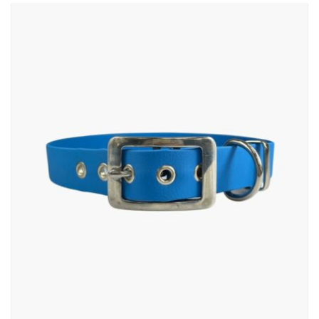
58,00 zł
do
75,00 zł