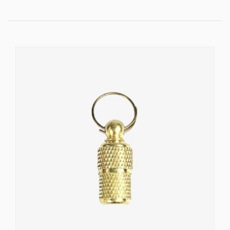
16mm (5/8 cala) – obciążenie niszczące: 283 kg –
max. waga psa około 28 kg
19mm (3/4 cala) – obciążenie niszczące: 340 kg –
max. waga psa około 34 kg
25mm (1 cal) – obciążenie niszczące: 453 kg – max.
waga psa około 45 kg
HEXA
10mm – obciążenie niszczące: 240 kg – max. waga
psa około 24 kg
12mm – obciążenie niszczące: 190 kg – max. waga psa
około 19 kg
16mm – obciążenie niszczące: 380 kg – max. waga
psa około 38 kg
20mm – obciążenie niszczące: 450 kg – max. waga
psa około 45kg
25mm – obciążenie niszczące: 630 kg – max. waga
psa około 63g