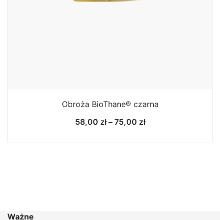
Obroża BioThane® czarna
Zakres
58,00
zł
–
75,00
zł
cen:
od
58,00 zł
do
75,00 zł
Ważne