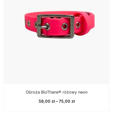
Obroża BioThane® różowy neon
Zakres
58,00
zł
–
75,00
zł
cen:
od