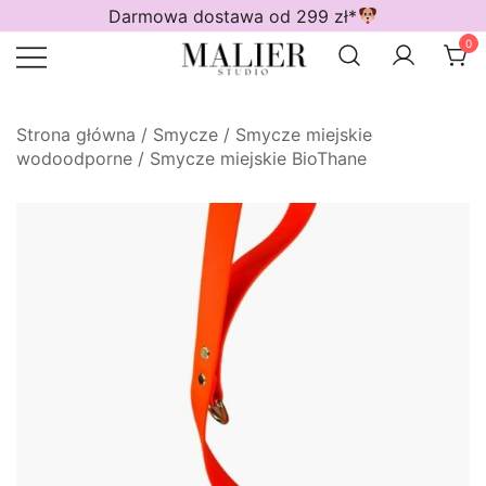
Przejdź
Darmowa dostawa od 299 zł*
do
0
treści
Wodoodporne akcesoria dla psów
Malier Studio
Strona główna
/
Smycze
/
Smycze miejskie
wodoodporne
/
Smycze miejskie BioThane