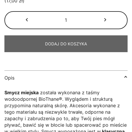
(17,00 zł)
ilość
Smycz
miejska
Biothane®
jaskrawopomarańczowa
DODAJ DO KOSZYKA
Opis
Smycz miejska
została wykonana z taśmy
wodoodpornej BioThane®. Wyglądem i strukturą
przypomina naturalną skórę. Akcesoria wykonane z
tego materiału są niezwykle trwałe, odporne na
zapachy i zabrudzenia po to, aby Twój pies mógł
pływać, bawić się w błocie lub spacerować po mieście
w wielkim stylu. Smycz wyposażona jest w
klasyczną