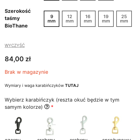
do
139,00 zł
Szerokość
9
12
16
19
25
taśmy
mm
mm
mm
mm
mm
BioThane
WYCZYŚĆ
84,00
zł
Brak w magazynie
Wymiary i waga karabińczyków
TUTAJ
Wybierz karabińczyk (reszta okuć będzie w tym
samym kolorze)
*
czarny
srebrny
srebrny
sprężynowy