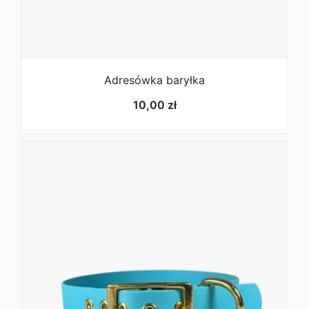
Co oznacza wartość “Obciążenie niszczące”?
Wartość określa moment, w którym produkt ulega
zniszczeniu. Urządzenie testujące nie jest
certyfikowane/skalibrowane, a dane mają jedynie
charakter informacyjny.
Raport z testów.
Zwykle do
Adresówka baryłka
każdego testu wykorzystujemy 2-3 sztuki. Różnica
10,00
zł
między elementami może wynosić do 20%, w
zależności od danego materiału. Na przykład produkty
stalowe przejawiają mniejsze różnice niż produkty
odlewane ciśnieniowo z cynku. Dopuszczalne
obciążenie robocze (DOR) można obliczyć jako 1/10
obciążenia zrywającego. Więc jeśli potrzebujesz
karabińczyka dla psa o wadze 25 kg, musisz
poszukać obciążenia zrywającego powyżej 250 kg.
Informacje pochodzą ze strony producenta
pethardware.com