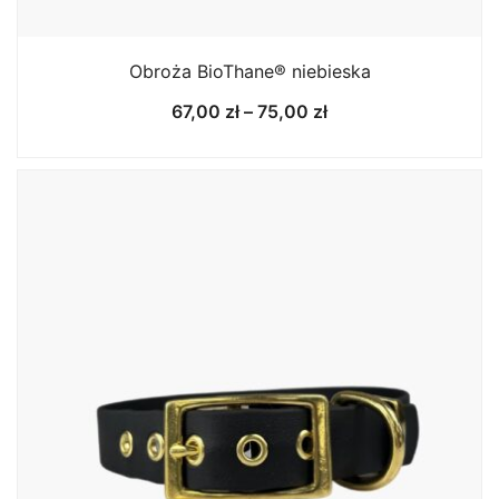
Obroża BioThane® niebieska
Zakres
67,00
zł
–
75,00
zł
cen:
od
67,00 zł
do
75,00 zł