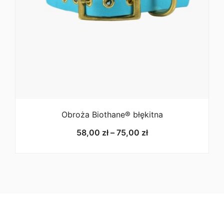
Obroża Biothane® błękitna
Zakres
58,00
zł
–
75,00
zł
cen:
od
58,00 zł
do
75,00 zł