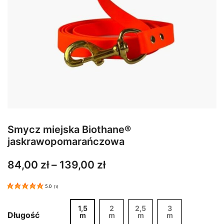
Smycz miejska Biothane®
jaskrawopomarańczowa
Zakres
84,00
zł
–
139,00
zł
cen:
5.0
(
1
)
od
84,00 zł
1,5
2
2,5
3
Długość
m
m
m
m