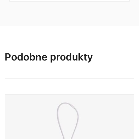
stalowe przejawiają mniejsze różnice niż produkty
odlewane ciśnieniowo z cynku. Dopuszczalne
obciążenie robocze (DOR) można obliczyć jako 1/10
obciążenia zrywającego. Więc jeśli potrzebujesz
karabińczyka dla psa o wadze 25 kg, musisz
poszukać obciążenia zrywającego powyżej 250 kg.
Informacje pochodzą ze strony producenta
pethardware.com
Podobne produkty