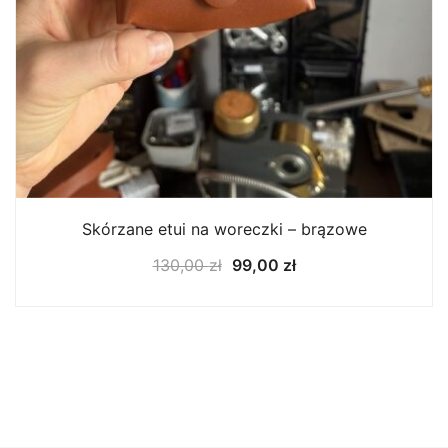
Skórzane etui na woreczki – brązowe
Pierwotna
Aktualna
130,00
zł
99,00
zł
cena
cena
wynosiła:
wynosi:
130,00 zł.
99,00 zł.