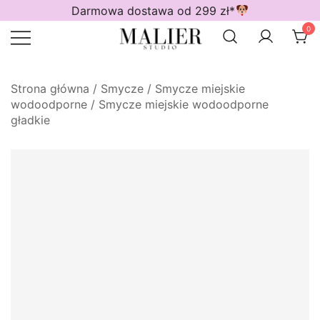
Przejdź
Darmowa dostawa od 299 zł*
do
0
treści
Wodoodporne akcesoria dla psów
Malier Studio
Strona główna
/
Smycze
/
Smycze miejskie
wodoodporne
/
Smycze miejskie wodoodporne
gładkie