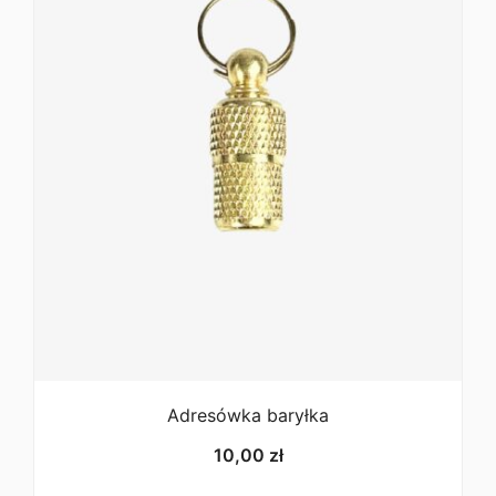
10mm – obciążenie niszczące: 240 kg – max. waga
psa około 24 kg
12mm – obciążenie niszczące: 190 kg – max. waga psa
około 19 kg
16mm – obciążenie niszczące: 380 kg – max. waga
psa około 38 kg
20mm – obciążenie niszczące: 450 kg – max. waga
psa około 45kg
25mm – obciążenie niszczące: 630 kg – max. waga
psa około 63g
Co oznacza wartość “Obciążenie niszczące”?
Wartość określa moment, w którym produkt ulega
zniszczeniu. Urządzenie testujące nie jest
certyfikowane/skalibrowane, a dane mają jedynie
charakter informacyjny.
Raport z testów.
Zwykle do
Adresówka baryłka
każdego testu wykorzystujemy 2-3 sztuki. Różnica
10,00
zł
między elementami może wynosić do 20%, w
zależności od danego materiału. Na przykład produkty