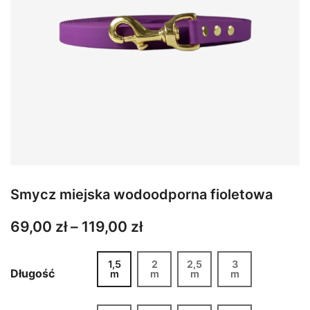
Smycz miejska wodoodporna fioletowa
Zakres
69,00
zł
–
119,00
zł
cen:
1,5
2
2,5
3
od
Długość
m
m
m
m
69,00 zł
do