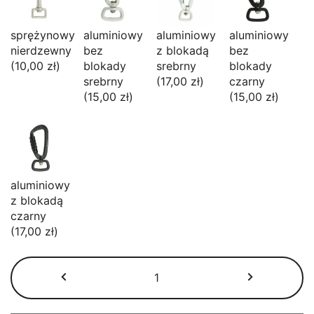
sprężynowy
aluminiowy
aluminiowy
aluminiowy
nierdzewny
bez
z blokadą
bez
(10,00 zł)
blokady
srebrny
blokady
srebrny
(17,00 zł)
czarny
(15,00 zł)
(15,00 zł)
aluminiowy
z blokadą
czarny
(17,00 zł)
ilość
Smycz
miejska
wodoodporna