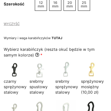
12
16
20
25
Szerokość
mm
119,00 zł
mm
mm
mm
WYCZYŚĆ
Wymiary i waga karabińczyków
TUTAJ
Wybierz karabińczyk (reszta okuć będzie w tym
samym kolorze)
*
czarny
srebrny
srebrny
sprężynowy
sprężynowy
spustowy
sprężynowy
mosiężny
stalowy
stalowy
stalowy
(10,00 zł)